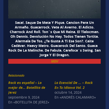
Saca!. Saque De Meta Y Pique. Cancion Para Un
Armaño. Guacarrock. Vete Al Averno. El Adicto.
Charrock And Roll. Ton´s Que Mi Reina. El Tlalocman.
Oh Dennis. Devolución No Hay. Todos Tienen Tortita.
Alarmala De Tos. ¿Te Gusta A Ti Ese Son?. Caite
Cadáver. Heavy Metro. Guacarock Del Santo. Guaca
Rock De La Malinche. De Fabula. Carefoca´s Swing. San
Jorge Y El Dragon.
MDV
Relacionado
Rock en español – Lo
Lo Esencial De … – Rock
mejor de… Botellita de
En Tu Idioma Vol. 2
Jerez
octubre 14, 2024
septiembre 9, 2024
En «ANDRÉS CALAMARO»
En «BOTELLITA DE JEREZ»