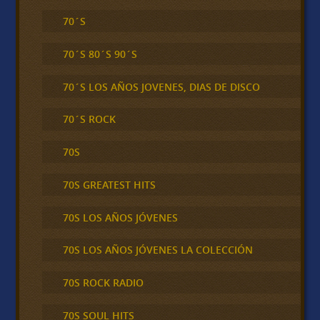
70´S
70´S 80´S 90´S
70´S LOS AÑOS JOVENES, DIAS DE DISCO
70´S ROCK
70S
70S GREATEST HITS
70S LOS AÑOS JÓVENES
70S LOS AÑOS JÓVENES LA COLECCIÓN
70S ROCK RADIO
70S SOUL HITS