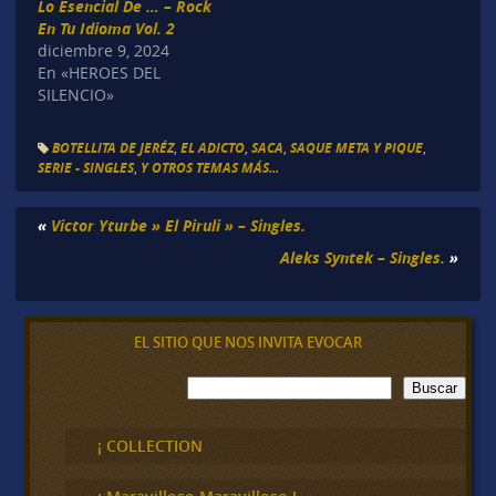
Lo Esencial De … – Rock
En Tu Idioma Vol. 2
diciembre 9, 2024
En «HEROES DEL
SILENCIO»
BOTELLITA DE JERÉZ
,
EL ADICTO
,
SACA
,
SAQUE META Y PIQUE
,
SERIE - SINGLES
,
Y OTROS TEMAS MÁS...
«
Victor Yturbe » El Piruli » – Singles.
Aleks Syntek – Singles.
»
EL SITIO QUE NOS INVITA EVOCAR
B
Buscar
u
s
c
¡ COLLECTION
a
r