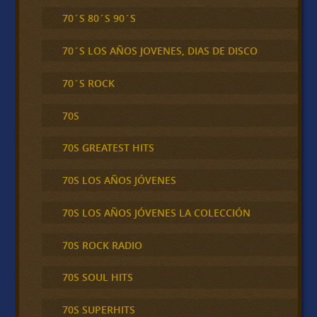
70´S 80´S 90´S
70´S LOS AÑOS JOVENES, DIAS DE DISCO
70´S ROCK
70S
70S GREATEST HITS
70S LOS AÑOS JÓVENES
70S LOS AÑOS JÓVENES LA COLECCIÓN
70S ROCK RADIO
70S SOUL HITS
70S SUPERHITS