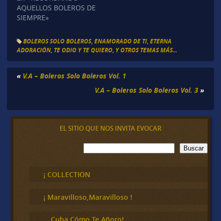
AQUELLOS BOLEROS DE
SIEMPRE»
BOLEROS SOLO BOLEROS
,
ENAMORADO DE TI
,
ETERNA
ADORACIÓN
,
TE ODIO Y TE QUIERO
,
Y OTROS TEMAS MÁS...
«
V.A – Boleros Solo Boleros Vol. 1
V.A – Boleros Solo Boleros Vol. 3
»
EL SITIO QUE NOS INVITA EVOCAR
B
Buscar
u
s
c
¡ COLLECTION
a
r
¡ Maravilloso,Maravilloso !
… Cuba Cómo Te Añoro!