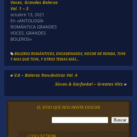
Voces, Grandes Boleros
Vol. 1 – 3
octubre 13, 2021
En «ANTOLOGÍA
ROMÁNTICA GRANDES
VOCES, GRANDES
BOLEROS»
BOLEROS ROMÁNTICOS
,
ENCADENADOS
,
NOCHE DE RONDA
,
TUYA
Y MAS QUE TUYA
,
Y OTROS TEMAS MÁS...
«
V.A – Boleros Románticos Vol. 4
Simon & Garfunkel – Greates Hits
»
EL SITIO QUE NOS INVITA EVOCAR
B
Buscar
u
s
c
¡ COLLECTION