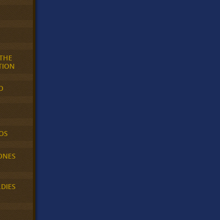
 THE
TION
O
OS
ONES
LDIES