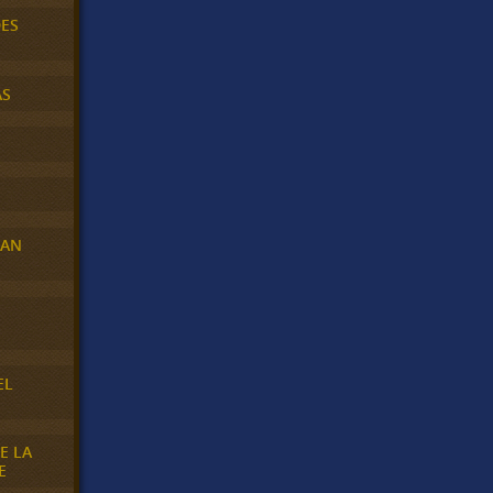
DES
AS
RAN
E
EL
E LA
E