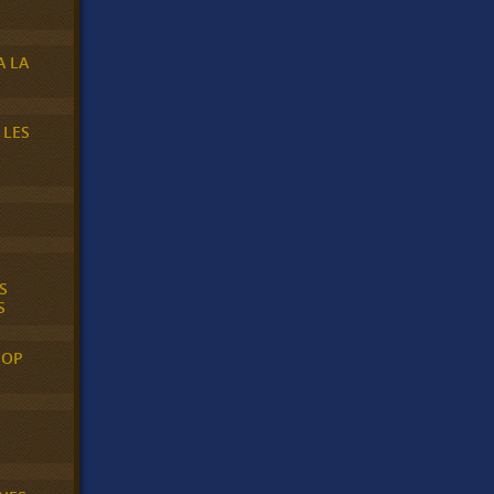
A LA
 LES
S
S
POP