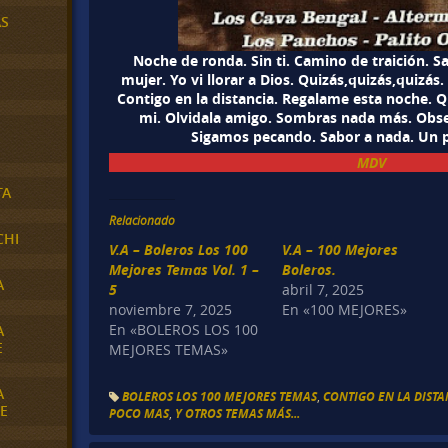
AS
Noche de ronda. Sin ti. Camino de traición. S
mujer. Yo vi llorar a Dios. Quizás,quizás,quizás.
Contigo en la distancia. Regalame esta noche. Qu
mi. Olvidala amigo. Sombras nada más. Obses
Sigamos pecando. Sabor a nada. Un 
MDV
TA
Relacionado
CHI
V.A – Boleros Los 100
V.A – 100 Mejores
Mejores Temas Vol. 1 –
Boleros.
A
5
abril 7, 2025
noviembre 7, 2025
En «100 MEJORES»
En «BOLEROS LOS 100
A
E
MEJORES TEMAS»
A
BOLEROS LOS 100 MEJORES TEMAS
,
CONTIGO EN LA DISTA
E
POCO MAS
,
Y OTROS TEMAS MÁS...