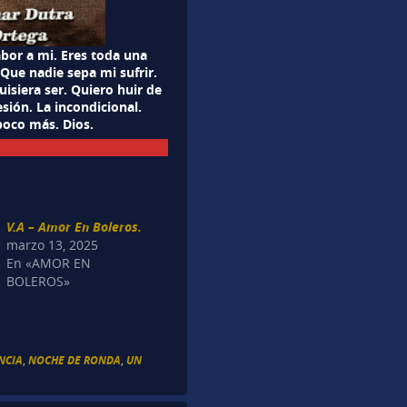
abor a mi. Eres toda una
 Que nadie sepa mi sufrir.
isiera ser. Quiero huir de
ión. La incondicional.
poco más. Dios.
V.A – Amor En Boleros.
marzo 13, 2025
En «AMOR EN
BOLEROS»
NCIA
,
NOCHE DE RONDA
,
UN