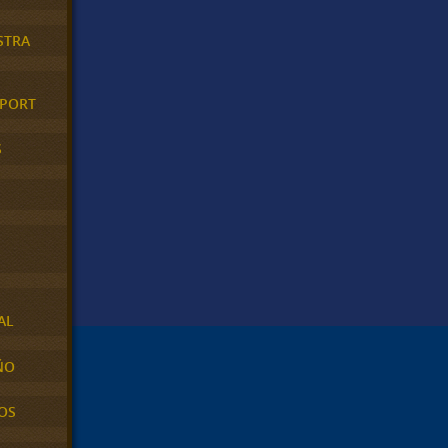
STRA
XPORT
S
AL
ÑO
OS