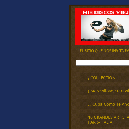
EL SITIO QUE NOS INVITA 
B
u
s
c
¡ COLLECTION
a
r
¡ Maravilloso,Maravil
… Cuba Cómo Te Año
10 GRANDES ARTIST
PARÍS-ITALIA,