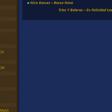
«
Nico Gomez – Bossa Nova
Tríos Y Boleros – En Felicidad L
OS
MOR
BANAS