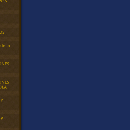
NES
OS
de la
ONES
ONES
OLA
OP
OP