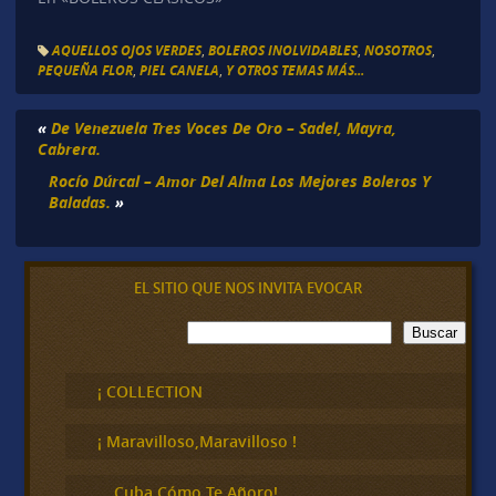
AQUELLOS OJOS VERDES
,
BOLEROS INOLVIDABLES
,
NOSOTROS
,
PEQUEÑA FLOR
,
PIEL CANELA
,
Y OTROS TEMAS MÁS...
«
De Venezuela Tres Voces De Oro – Sadel, Mayra,
Cabrera.
Rocío Dúrcal – Amor Del Alma Los Mejores Boleros Y
Baladas.
»
EL SITIO QUE NOS INVITA EVOCAR
B
Buscar
u
s
c
¡ COLLECTION
a
r
¡ Maravilloso,Maravilloso !
… Cuba Cómo Te Añoro!