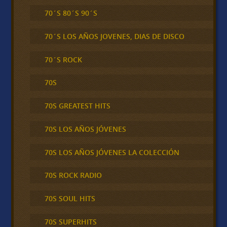
70´S 80´S 90´S
70´S LOS AÑOS JOVENES, DIAS DE DISCO
70´S ROCK
70S
70S GREATEST HITS
70S LOS AÑOS JÓVENES
70S LOS AÑOS JÓVENES LA COLECCIÓN
70S ROCK RADIO
70S SOUL HITS
70S SUPERHITS