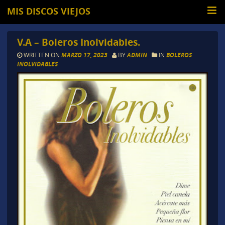
MIS DISCOS VIEJOS
V.A – Boleros Inolvidables.
WRITTEN ON
MARZO 17, 2023
BY
ADMIN
IN
BOLEROS
INOLVIDABLES