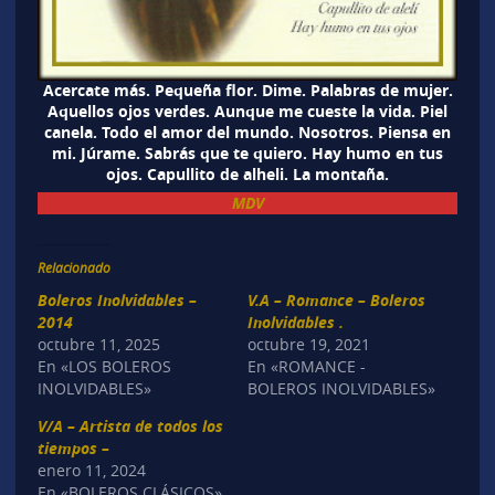
Acercate más. Pequeña flor. Dime. Palabras de mujer.
Aquellos ojos verdes. Aunque me cueste la vida. Piel
canela. Todo el amor del mundo. Nosotros. Piensa en
mi. Júrame. Sabrás que te quiero. Hay humo en tus
ojos. Capullito de alheli. La montaña.
MDV
Relacionado
Boleros Inolvidables –
V.A – Romance – Boleros
2014
Inolvidables .
octubre 11, 2025
octubre 19, 2021
En «LOS BOLEROS
En «ROMANCE -
INOLVIDABLES»
BOLEROS INOLVIDABLES»
V/A – Artista de todos los
tiempos –
enero 11, 2024
En «BOLEROS CLÁSICOS»