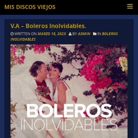
MIS DISCOS VIEJOS
V.A – Boleros Inolvidables.
WRITTEN ON
MARZO 18, 2023
BY
ADMIN
IN
BOLEROS
INOLVIDABLES