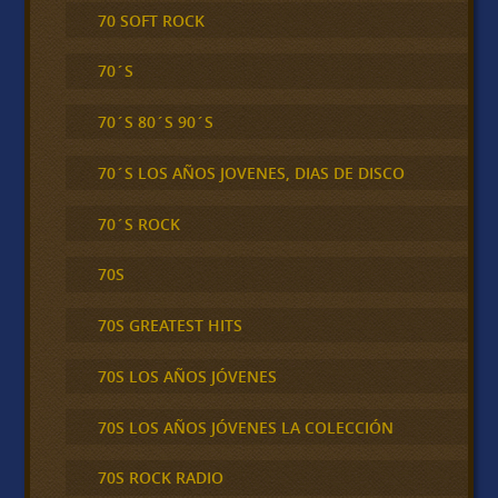
70 SOFT ROCK
70´S
70´S 80´S 90´S
70´S LOS AÑOS JOVENES, DIAS DE DISCO
70´S ROCK
70S
70S GREATEST HITS
70S LOS AÑOS JÓVENES
70S LOS AÑOS JÓVENES LA COLECCIÓN
70S ROCK RADIO