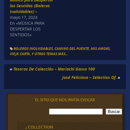
los Sentidos (Boleros
Inolvidables) –
mayo 17, 2024
En «MÚSICA PARA
DESPERTAR LOS
SENTIDOS»
BOLEROS INOLVIDABLES
,
CAMINO DEL PUENTE
,
MIS AMORS
,
VIEJA CARTA
,
Y OTROS TEMAS MÁS...
«
Tesoros De Colección – Mariachi Gama 100
José Feliciano – Selection Of.
»
EL SITIO QUE NOS INVITA EVOCAR
B
Buscar
u
s
c
¡ COLLECTION
a