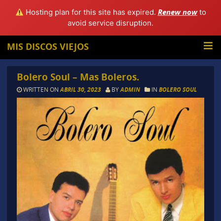
Renew now
Hosting plan for this site has expired.
to
avoid service disruption.
MIS DISCOS VIEJOS
Bolero Soul – Mas Boleros.
WRITTEN ON
ABRIL 30, 2023
BY
ADMIN
IN
BOLERO SOUL