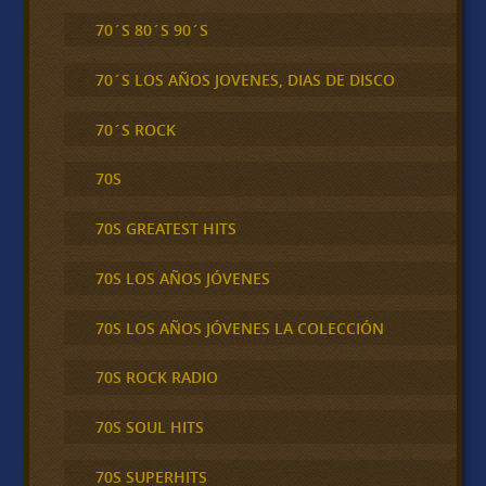
70´S 80´S 90´S
70´S LOS AÑOS JOVENES, DIAS DE DISCO
70´S ROCK
70S
70S GREATEST HITS
70S LOS AÑOS JÓVENES
70S LOS AÑOS JÓVENES LA COLECCIÓN
70S ROCK RADIO
70S SOUL HITS
70S SUPERHITS