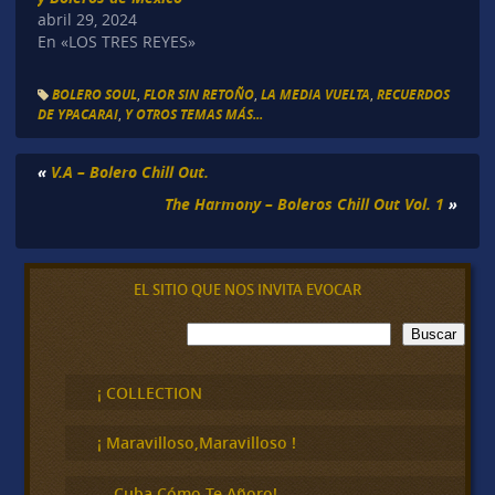
abril 29, 2024
En «LOS TRES REYES»
BOLERO SOUL
,
FLOR SIN RETOÑO
,
LA MEDIA VUELTA
,
RECUERDOS
DE YPACARAI
,
Y OTROS TEMAS MÁS...
«
V.A – Bolero Chill Out.
The Harmony – Boleros Chill Out Vol. 1
»
EL SITIO QUE NOS INVITA EVOCAR
B
Buscar
u
s
c
¡ COLLECTION
a
r
¡ Maravilloso,Maravilloso !
… Cuba Cómo Te Añoro!