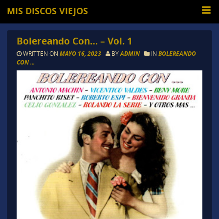
MIS DISCOS VIEJOS
Bolereando Con… – Vol. 1
WRITTEN ON
MAYO 16, 2023
BY
ADMIN
IN
BOLEREANDO
CON ...