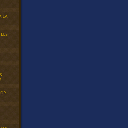
A LA
 LES
S
S
POP