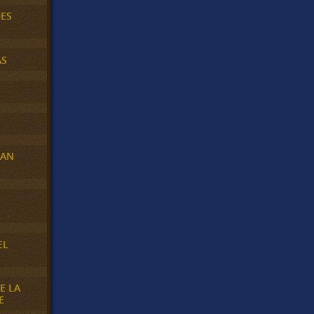
DES
AS
RAN
E
EL
E LA
E