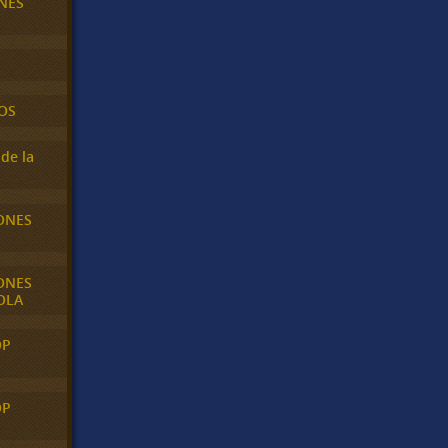
NES
OS
de la
ONES
ONES
OLA
OP
OP