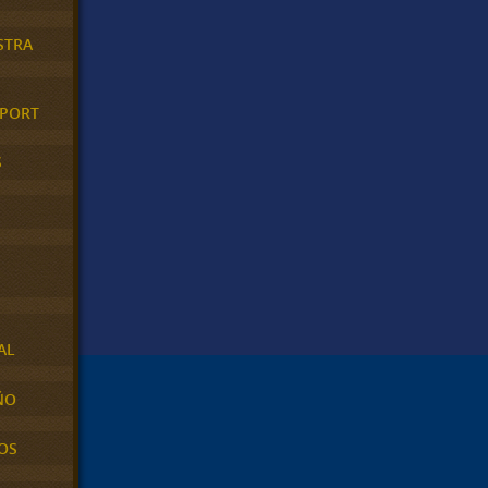
STRA
XPORT
S
AL
ÑO
OS