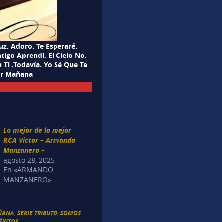
uz. Adoro. Te Esperaré.
tigo Aprendí. El Cielo No.
Ti .Todavía. Yo Sé Que Te
ir Mañana
Lo mejor de lo mejor
RCA Victor – Armando
Manzanero –
agosto 28, 2025
En «ARMANDO
MANZANERO»
ÑANA
,
SERIE TRIBUTO
,
SOMOS
XITOS...