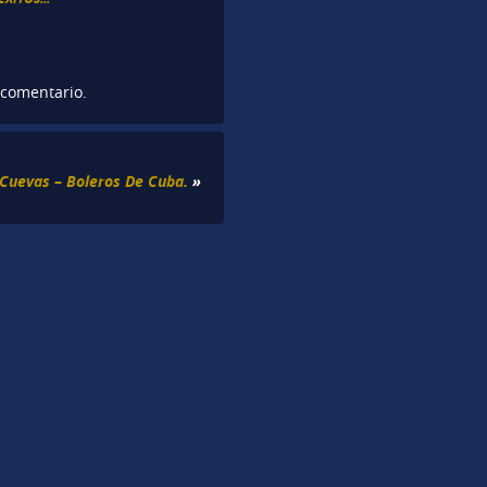
 comentario.
 Cuevas – Boleros De Cuba.
»