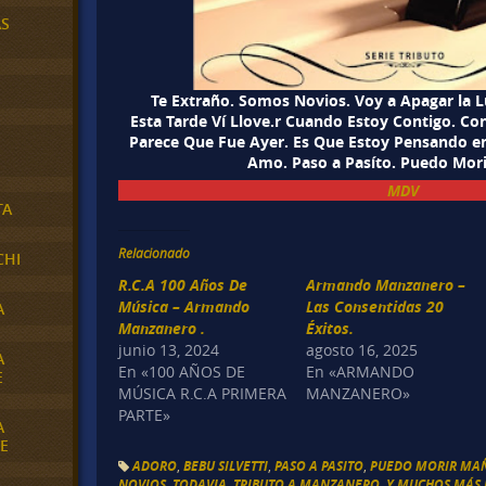
AS
Te Extraño. Somos Novios. Voy a Apagar la L
Esta Tarde Ví Llove.r Cuando Estoy Contigo. Con
Parece Que Fue Ayer. Es Que Estoy Pensando en 
Amo. Paso a Pasíto. Puedo Mor
MDV
TA
Relacionado
CHI
R.C.A 100 Años De
Armando Manzanero –
Música – Armando
Las Consentidas 20
A
Manzanero .
Éxitos.
junio 13, 2024
agosto 16, 2025
A
En «100 AÑOS DE
En «ARMANDO
E
MÚSICA R.C.A PRIMERA
MANZANERO»
PARTE»
A
E
ADORO
,
BEBU SILVETTI
,
PASO A PASITO
,
PUEDO MORIR MA
NOVIOS
,
TODAVIA
,
TRIBUTO A MANZANERO
,
Y MUCHOS MÁS É