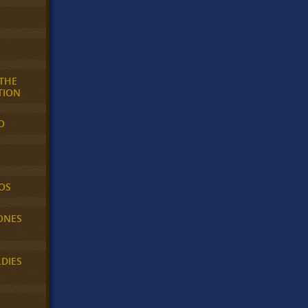
 THE
TION
O
OS
ONES
LDIES