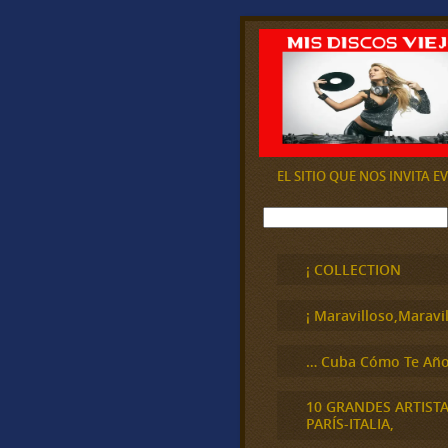
EL SITIO QUE NOS INVITA 
B
u
s
c
¡ COLLECTION
a
r
¡ Maravilloso,Maravil
… Cuba Cómo Te Año
10 GRANDES ARTIST
PARÍS-ITALIA,