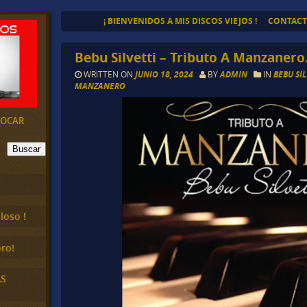
¡ BIENVENIDOS A MIS DISCOS VIEJOS !
CONTAC
Bebu Silvetti – Tributo A Manzanero
WRITTEN ON
JUNIO 18, 2024
BY
ADMIN
IN
BEBU SIL
MANZANERO
EVOCAR
Buscar
loso !
ro!
AS