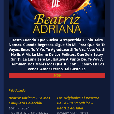
Hasta Cuando. Que Vuelva. Arrepentida Y Sola. Mira
Nomas. Cuando Regreses. Sigue Sin Mi. Para Que No Te
Vayas. Entre Tu Y Yo. Te Agradezco Si Te Vas. Vete Ya. Si
No Es A Mi. La Mamá De Los Pollitos. Que Sola Estoy
Sin Ti. La Luna Sera La . Estuve A Punto De. Te Voy A
Terminar. Dos Mares Más Que Tu. Con El Canto En Las
Venas. Amor Eterno. Mi Gusto Es.
MDV
Relacionado
Beatriz Adriana – La Más
Los Originales El Rescate
Completa Colección
De La Buena Música –
abril 7, 2024
Beatríz Adriana.
En «BEATRIZ ADRIANA»
noviembre 5, 2021