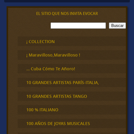
EL SITIO QUE NOS INVITA EVOCAR
B
Buscar
u
s
c
¡ COLLECTION
a
r
¡ Maravilloso,Maravilloso !
… Cuba Cómo Te Añoro!
10 GRANDES ARTISTAS PARÍS-ITALIA,
10 GRANDES ARTISTAS TANGO
100 % ITALIANO
100 AÑOS DE JOYAS MUSICALES