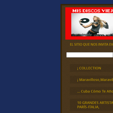
EL SITIO QUE NOS INVITA 
B
u
s
c
¡ COLLECTION
a
r
¡ Maravilloso,Maravil
… Cuba Cómo Te Año
10 GRANDES ARTIST
PARÍS-ITALIA,