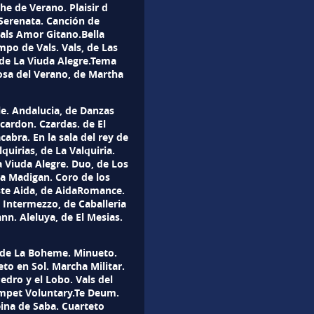
he de Verano. Plaisir d
Serenata. Canción de
als Amor Gitano.Bella
po de Vals. Vals, de Las
 de La Viuda Alegre.Tema
sa del Verano, de Martha
le. Andalucia, de Danzas
cardon. Czardas. de El
abra. En la sala del rey de
quirias, de La Valquiria.
La Viuda Alegre. Duo, de Los
ra Madigan. Coro de los
este Aida, de AidaRomance.
 Intermezzo, de Caballeria
nn. Aleluya, de El Mesias.
, de La Boheme. Minueto.
to en Sol. Marcha Militar.
edro y el Lobo. Vals del
umpet Voluntary.Te Deum.
eina de Saba. Cuarteto