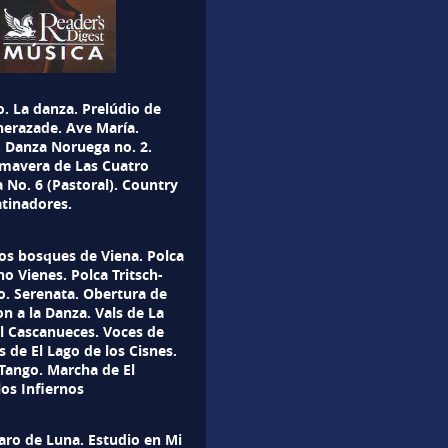
. La danza. Prelúdio de
herazade. Ave María.
 Danza Noruega no. 2.
imavera de Las Cuatro
 No. 6 (Pastoral). Country
atinadores.
los bosques de Viena. Polca
o Vienes. Polca Tritsch-
o. Serenata. Obertura de
on a la Danza. Vals de La
El Cascanueces. Voces de
 de El Lago de los Cisnes.
Tango. Marcha de El
os Infiernos
laro de Luna. Estudio en Mi