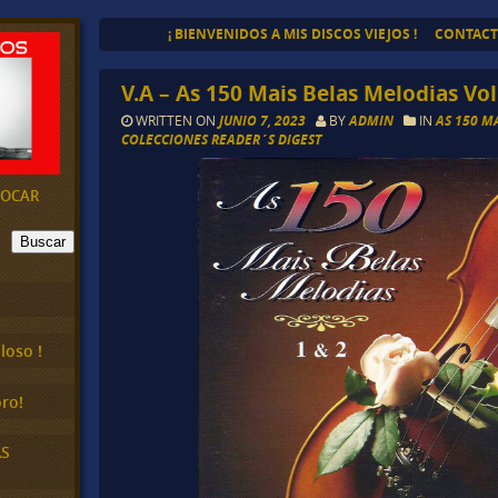
¡ BIENVENIDOS A MIS DISCOS VIEJOS !
CONTAC
V.A – As 150 Mais Belas Melodias Vol.
WRITTEN ON
JUNIO 7, 2023
BY
ADMIN
IN
AS 150 M
COLECCIONES READER´S DIGEST
EVOCAR
Buscar
loso !
ro!
AS