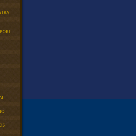
STRA
XPORT
S
AL
ÑO
OS