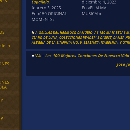
NES
Española.
diciembre 4, 2023
febrero 3, 2025
En «EL ALMA
En «150 ORIGINAL
MUSICAL»
MOMENTS»
OS
A ORILLAS DEL HERMOSO DANUBIO
,
AS 150 MAIS BELAS 
CLARO DE LUNA
,
COLECCIONES READER´S DIGEST
,
DANZA HU
ALEGRIA DE LA SINFPNÍA NO. 9
,
SERENATA ISABELINA
,
Y OTR
de la
«
V.A – Las 100 Mejores Canciones De Nuestra Vida 
ONES
José J
ONES
OLA
OP
OP