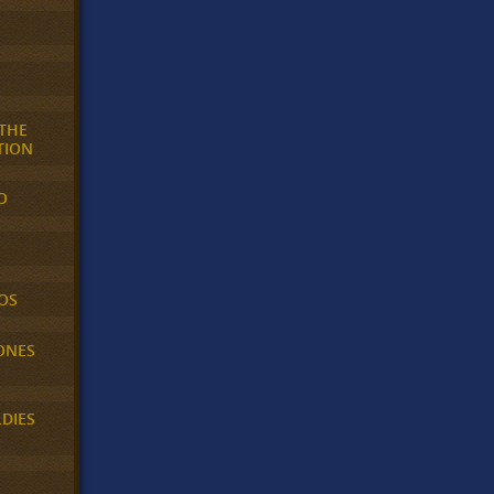
 THE
TION
O
OS
ONES
LDIES