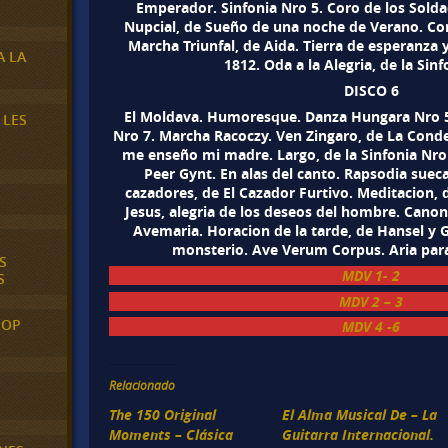
Emperador. Sinfonia Nro 5. Coro de los Sold
Nupcial, de Sueño de una noche de Verano. Cor
Marcha Triunfal, de Aida. Tierra de esperanza 
A LA
1812. Oda a la Alegria, de la Sinf
DISCO 6
El Moldava. Humoresque. Danza Hungara Nro 5.
 LES
Nro 7. Marcha Racoczy. Ven Zingaro, de La Cond
me enseño mi madre. Largo, de la Sinfonia Nro 
Peer Gynt. En alas del canto. Rapsodia sueca
cazadores, de El Cazador Furtivo. Meditacion, d
Jesus, alegria de los deseos del hombre. Canon 
Avemaria. Horacion de la tarde, de Hansel y Gr
monsterio. Ave Verum Corpus. Aria para
S
MDV 1- 2
S
MDV 2 – 3
POP
MDV 4 -6
Relacionado
The 150 Original
El Alma Musical De – La
Moments – Clásica
Guitarra Internacional.