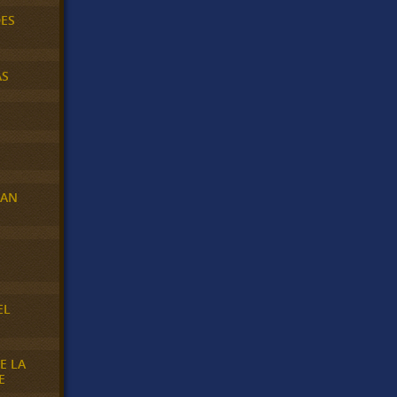
DES
AS
RAN
E
EL
E LA
E