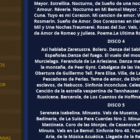
Mayor. Estrellita. Nocturno, de Sueño de una noc
´Amour. Réverie. Nocturno en Mi Bemol Mayor. 
Cuna. Tuyo es mi Corazon. Mi cancion de amor. V
Rosmarin. Sueño de Amor. Dos Corazones en tiem
Mil y Una Noches.Traumerei. Rosas del Sur. Vals,
de Amor de Romeo y Julieta. Poeme.La Ultima Ro
DISCO 4
Asi hablaba Zaratustra. Bolero. Danza del Sab
Españolas.Danza del fuego. El vuelo del mos
Murcielago. Farandula de La Arlesiana. Danza mac
OS
la montaña, de Peer Gynt. Cabalgata de las Val
Obertura de Guillermo Tell. Para Elisa. Vilia, de 
Pescadores de Perlas. Tema de amor, de Elvi
MOR
esclavos, de Nabucco. Sinfonia inconclusa. Cel
Canción de la estrella vespertina de Tannhauser.
Rusticana. Barcarola, de Los Cuentos de Hoffma
DISCO 5
Serenata Isabelina. Minueto. Vals de Musetta
Badinerie, de La Suite Para Cuerdas Nro 2. Minue
Mattinata. Coro de las Monjas, de Casanova.P
Minuto. Vals en La Bemol. Sinfonia Nro 40. Tr
Aria, de la Música Acuática. Llegada de la R
BANAS