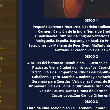
AS
DISCO 1
Pequeña Serenata Nocturna. Capricho Italiano
Carmen. Canción de la India. Tema de She
Greensleeves. Nimrod de Enigma Variations.
Malagueña. España. Rapsody en Azul. La Pr
Estaciones .La Mañana de Peer Gynt. MuSinfonía
TA
Gardens. El Verano.Vals de los P
DISCO 2
CHI
A orillas del hermoso Danubio azul. Cuentos de 
Pizzicato. Viena Ciudad de mis sueños. Caprich
A
Trtsch.. Vals del Emperador. Ondas del Danubi
Caballeria Ligera. Marcha A Radetzky. Invitaci
A
Serenata para Cuerdas. Vals de las flores, de 
E
Primavera. Vals de La Bella Durmiente. Gran Vals
Vals de Fausto. Danza Gitana de Carmen. 
Cascanueces.Can Can de Orfeo en l
A
E
DISCO 3
Claro de luna. Melodia en Fa. Serenata. Sonata C