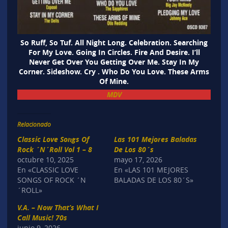
So Ruff, So Tuf. All Night Long. Celebration. Searching
For My Love. Going In Circles. Fire And Desire. I’ll
Never Get Over You Getting Over Me. Stay In My
Corner. Sideshow. Cry . Who Do You Love. These Arms
Of Mine.
MDV
Relacionado
Classic Love Songs Of
Las 101 Mejores Baladas
Rock ´N´Roll Vol 1 – 8
De Los 80´s
octubre 10, 2025
mayo 17, 2026
En «CLASSIC LOVE
En «LAS 101 MEJORES
SONGS OF ROCK ´N
BALADAS DE LOS 80´S»
´ROLL»
V.A. – Now That’s What I
Call Music! 70s
junio 9, 2026