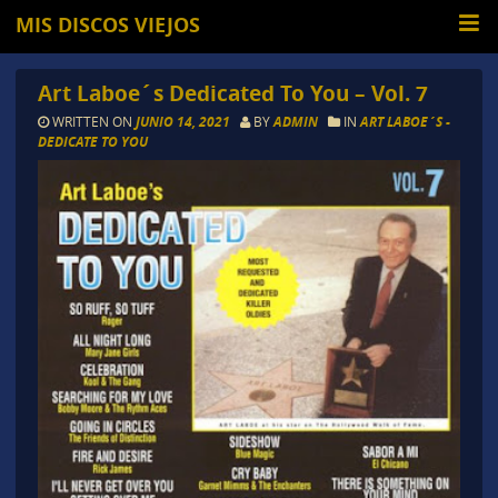
MIS DISCOS VIEJOS
Art Laboe´s Dedicated To You – Vol. 7
WRITTEN ON
JUNIO 14, 2021
BY
ADMIN
IN
ART LABOE´S -
DEDICATE TO YOU