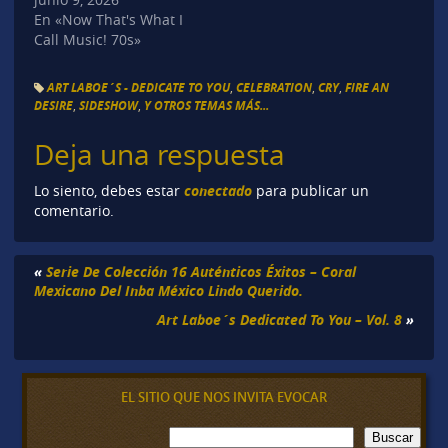
En «Now That's What I
Call Music! 70s»
ART LABOE´S - DEDICATE TO YOU
,
CELEBRATION
,
CRY
,
FIRE AN
DESIRE
,
SIDESHOW
,
Y OTROS TEMAS MÁS...
Deja una respuesta
conectado
Lo siento, debes estar
para publicar un
comentario.
«
Serie De Colección 16 Auténticos Éxitos – Coral
Mexicano Del Inba México Lindo Querido.
Art Laboe´s Dedicated To You – Vol. 8
»
EL SITIO QUE NOS INVITA EVOCAR
B
Buscar