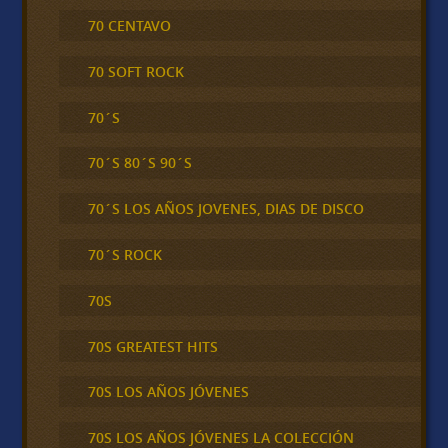
70 CENTAVO
70 SOFT ROCK
70´S
70´S 80´S 90´S
70´S LOS AÑOS JOVENES, DIAS DE DISCO
70´S ROCK
70S
70S GREATEST HITS
70S LOS AÑOS JÓVENES
70S LOS AÑOS JÓVENES LA COLECCIÓN