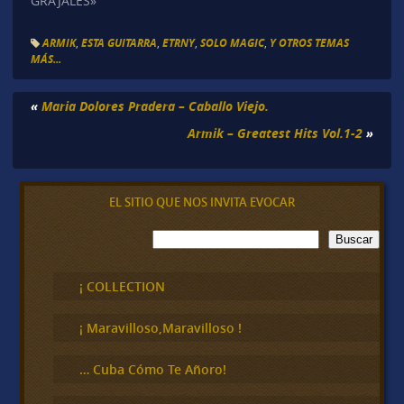
GRAJALES»
ARMIK
,
ESTA GUITARRA
,
ETRNY
,
SOLO MAGIC
,
Y OTROS TEMAS
MÁS...
«
Maria Dolores Pradera – Caballo Viejo.
Armik – Greatest Hits Vol.1-2
»
EL SITIO QUE NOS INVITA EVOCAR
B
Buscar
u
s
c
¡ COLLECTION
a
r
¡ Maravilloso,Maravilloso !
… Cuba Cómo Te Añoro!