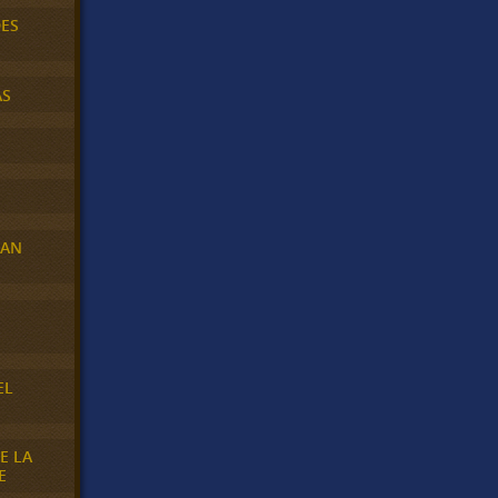
DES
AS
RAN
E
EL
E LA
E