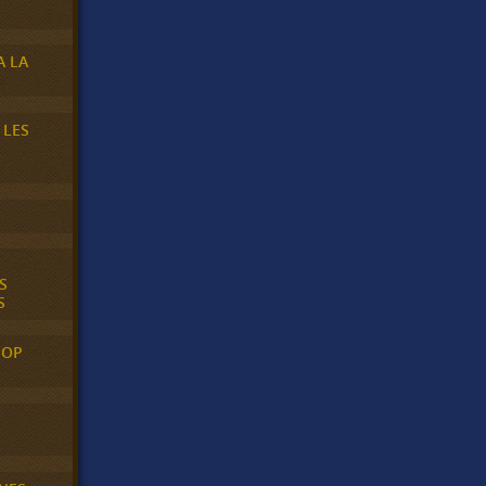
A LA
 LES
S
S
POP