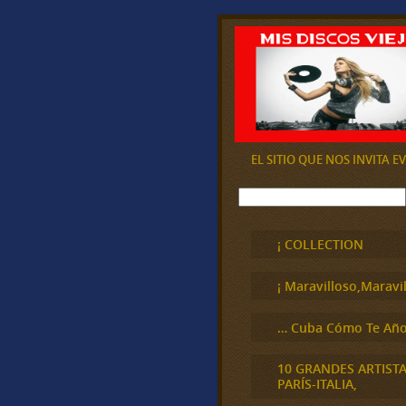
EL SITIO QUE NOS INVITA 
B
u
s
c
¡ COLLECTION
a
r
¡ Maravilloso,Maravil
… Cuba Cómo Te Año
10 GRANDES ARTIST
PARÍS-ITALIA,