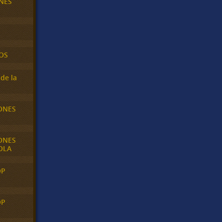
NES
OS
de la
ONES
ONES
OLA
OP
OP