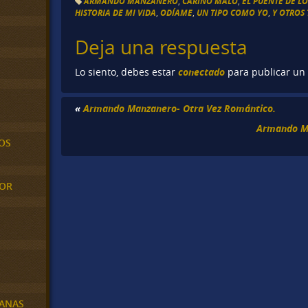
ARMANDO MANZANERO
,
CARIÑO MALO
,
EL PUENTE DE LO
HISTORIA DE MI VIDA
,
ODÍAME
,
UN TIPO COMO YO
,
Y OTROS 
Deja una respuesta
conectado
Lo siento, debes estar
para publicar un
«
Armando Manzanero- Otra Vez Romántico.
Armando Ma
OS
MOR
BANAS