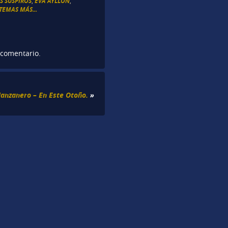
S SUSPIROS
,
EVA AYLLÓN
,
TEMAS MÁS...
 comentario.
nzanero – En Este Otoño.
»