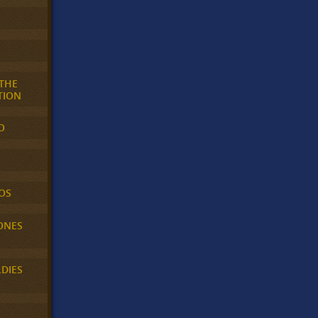
 THE
TION
O
OS
ONES
LDIES