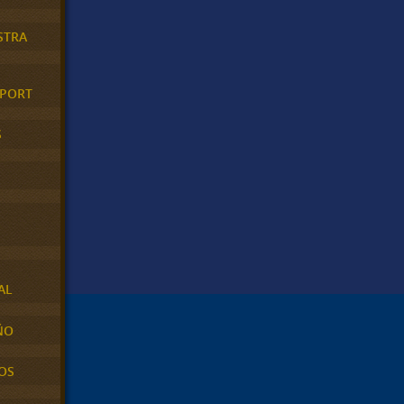
STRA
XPORT
S
AL
ÑO
OS