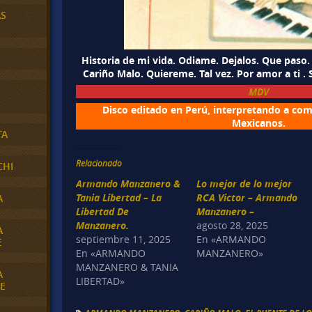
AS
Historia de mi vida. Odiame. Dejalos. Que paso. 
Cariño Malo. Quiereme. Tal vez. Por amor a ti .
MDV
Disco editado en Perú, interpretando a co
Mexicanos.
TA
Relacionado
CHI
Armando Manzanero &
Lo mejor de lo mejor
Tania Libertad – La
RCA Victor – Armando
A
Libertad De
Manzanero –
Manzanero.
agosto 28, 2025
A
septiembre 11, 2025
En «ARMANDO
E
En «ARMANDO
MANZANERO»
MANZANERO & TANIA
A
LIBERTAD»
E