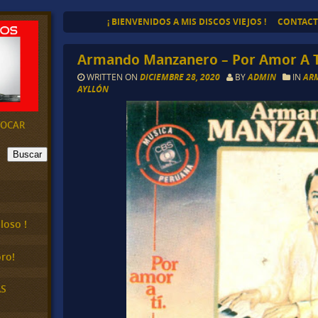
¡ BIENVENIDOS A MIS DISCOS VIEJOS !
CONTAC
Armando Manzanero – Por Amor A T
WRITTEN ON
DICIEMBRE 28, 2020
BY
ADMIN
IN
AR
AYLLÓN
EVOCAR
Buscar
loso !
ro!
AS