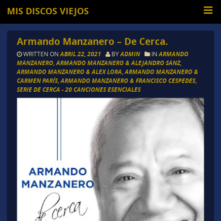
MIS DISCOS VIEJOS
Armando Manzanero – De Cerca.
WRITTEN ON
ABRIL 22, 2021
BY
ADMIN
IN
ARMANDO
MANZANERO
,
ARMANDO MANZANERO & ALEJANDRO SANZ
,
ARMANDO MANZANERO & ALEX LORA
,
ARMANDO MANZANERO &
CARMEN PARÍS
,
ARMANDO MANZANERO & FRANCISCO CESPEDES
,
SERIE DE CERCA - 20 CANCIONES ESENCIALES