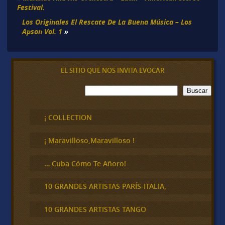
Festival.
Los Originales El Rescate De La Buena Música – Los
Apson Vol. 1
»
EL SITIO QUE NOS INVITA EVOCAR
B
Buscar
u
s
c
¡ COLLECTION
a
r
¡ Maravilloso,Maravilloso !
… Cuba Cómo Te Añoro!
10 GRANDES ARTISTAS PARÍS-ITALIA,
10 GRANDES ARTISTAS TANGO