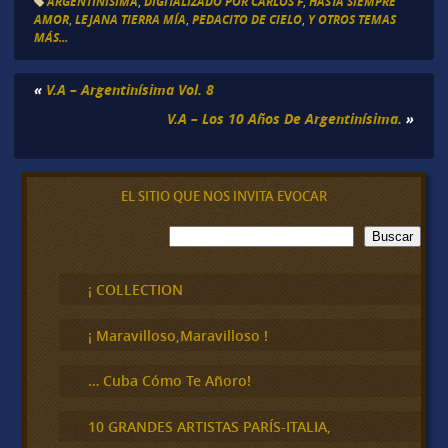
ARGENTINÍSIMA
,
DIGITALIZADO POR CARLOS F
,
HASTA SIEMPRE
AMOR
,
LEJANA TIERRA MÍA
,
PEDACITO DE CIELO
,
Y OTROS TEMAS
MÁS...
«
V.A – Argentinísima Vol. 8
V.A – Los 10 Años De Argentinísima.
»
EL SITIO QUE NOS INVITA EVOCAR
B
Buscar
u
s
c
¡ COLLECTION
a
r
¡ Maravilloso,Maravilloso !
… Cuba Cómo Te Añoro!
10 GRANDES ARTISTAS PARÍS-ITALIA,