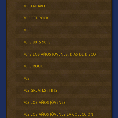
70 CENTAVO
70 SOFT ROCK
70´S
70´S 80´S 90´S
70´S LOS AÑOS JOVENES, DIAS DE DISCO
70´S ROCK
70S
70S GREATEST HITS
70S LOS AÑOS JÓVENES
70S LOS AÑOS JÓVENES LA COLECCIÓN