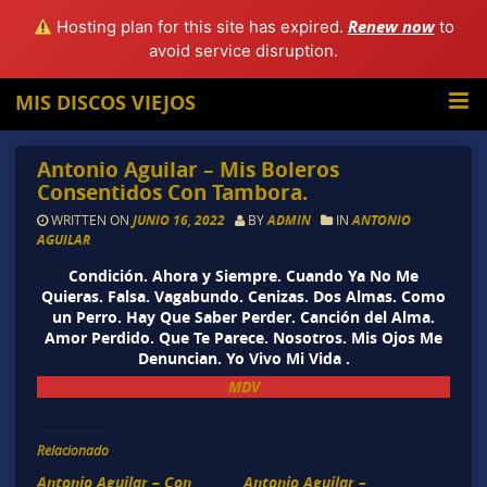
Renew now
Hosting plan for this site has expired.
to
avoid service disruption.
MIS DISCOS VIEJOS
Antonio Aguilar – Mis Boleros
Consentidos Con Tambora.
WRITTEN ON
JUNIO 16, 2022
BY
ADMIN
IN
ANTONIO
AGUILAR
Condición. Ahora y Siempre. Cuando Ya No Me
Quieras. Falsa. Vagabundo. Cenizas. Dos Almas. Como
un Perro. Hay Que Saber Perder. Canción del Alma.
Amor Perdido. Que Te Parece. Nosotros. Mis Ojos Me
Denuncian. Yo Vivo Mi Vida .
MDV
Relacionado
Antonio Aguilar – Con
Antonio Aguilar –