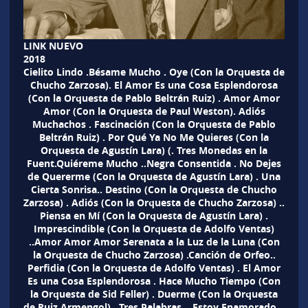
LINK NUEVO
2018
Cielito Lindo .Bésame Mucho . Oye (Con la Orquesta de
Chucho Zarzosa). El Amor Es una Cosa Esplendorosa
(Con la Orquesta de Pablo Beltrán Ruiz) . Amor Amor
Amor (Con la Orquesta de Paul Weston). Adiós
Muchachos . Fascinación (Con la Orquesta de Pablo
Beltrán Ruiz) . Por Qué Ya No Me Quieres (Con la
Orquesta de Agustín Lara) (. Tres Monedas en la
Fuent.Quiéreme Mucho ..Negra Consentida . No Dejes
de Quererme (Con la Orquesta de Agustín Lara) . Una
Cierta Sonrisa.. Destino (Con la Orquesta de Chucho
Zarzosa) . Adiós (Con la Orquesta de Chucho Zarzosa) ..
Piensa en Mí (Con la Orquesta de Agustín Lara) .
Imprescindible (Con la Orquesta de Adolfo Ventas)
..Amor Amor Amor Serenata a la Luz de la Luna (Con
la Orquesta de Chucho Zarzosa) .Canción de Orfeo..
Perfidia (Con la Orquesta de Adolfo Ventas) . El Amor
Es una Cosa Esplendorosa . Hace Mucho Tiempo (Con
la Orquesta de Sid Feller) . Duerme (Con la Orquesta
de Ruiz Armengol).. Tres Palabras .. Estoy Enamorado ..