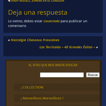
ANDY RUSSELL
,
ESPAÑA EN EL CORAZÓN
Deja una respuesta
conectado
Lo siento, debes estar
para publicar un
comentario.
«
Nostalgie Chansons Francaises
Los Terricolas – 40 Grandes Éxitos –
»
EL SITIO QUE NOS INVITA EVOCAR
B
Buscar
u
s
c
¡ COLLECTION
a
r
¡ Maravilloso,Maravilloso !