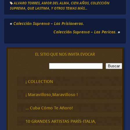
ALVARO TORRES
,
AMOR DEL ALMA
,
CIEN AÑOS
,
COLECCIÓN
SUPREMA
,
QUE LASTIMA
,
Y OTROS TEMAS MÁS...
«
Colección Suprema – Los Prisioneros.
Colección Suprema – Los Pericos.
»
EL SITIO QUE NOS INVITA EVOCAR
B
Buscar
u
s
c
¡ COLLECTION
a
r
¡ Maravilloso,Maravilloso !
… Cuba Cómo Te Añoro!
10 GRANDES ARTISTAS PARÍS-ITALIA,