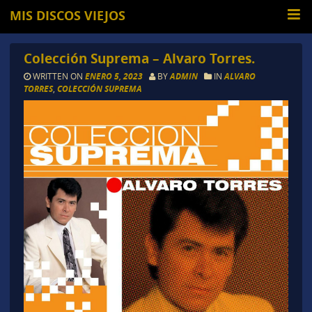
MIS DISCOS VIEJOS
Colección Suprema – Alvaro Torres.
WRITTEN ON
ENERO 5, 2023
BY
ADMIN
IN
ALVARO
TORRES
,
COLECCIÓN SUPREMA