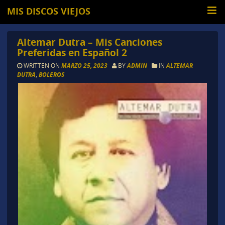
MIS DISCOS VIEJOS
Altemar Dutra – Mis Canciones
Preferidas en Español 2
WRITTEN ON
MARZO 25, 2023
BY
ADMIN
IN
ALTEMAR
DUTRA
,
BOLEROS