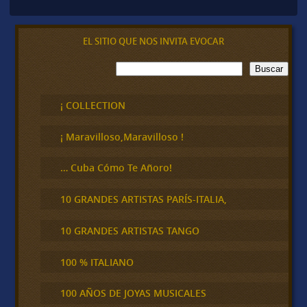
EL SITIO QUE NOS INVITA EVOCAR
B
Buscar
u
s
c
¡ COLLECTION
a
r
¡ Maravilloso,Maravilloso !
… Cuba Cómo Te Añoro!
10 GRANDES ARTISTAS PARÍS-ITALIA,
10 GRANDES ARTISTAS TANGO
100 % ITALIANO
100 AÑOS DE JOYAS MUSICALES