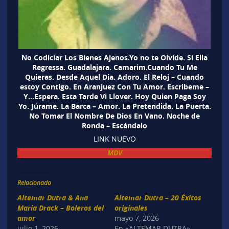
No Codiciar Los Bienes Ajenos.Yo no te Olvide. Si Ella
Regressa. Guadalajara. Camarim.Cuando Tu Me
Quieras. Desde Aquel Dia. Adoro. El Reloj – Cuando
estoy Contigo. En Aranjuez Con Tu Amor. Escribeme –
Y…Espera. Esta Tarde Vi Llover. Hoy Quien Paga Soy
Yo. Júrame. La Barca – Amor. La Pretendida. La Puerta.
No Tomar El Nombre De Dios En Vano. Noche de
Ronda – Escándalo
LINK NUEVO
MDV
Relacionado
Altemar Dutra & Ana
Altemar Dutra – 20 Éxitos
Maria Drack – Boleros del
originales
amor
mayo 7, 2026
julio 1, 2026
En «ALTEMAR DUTRA»