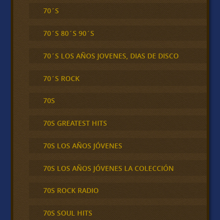
70´S
70´S 80´S 90´S
70´S LOS AÑOS JOVENES, DIAS DE DISCO
70´S ROCK
70S
70S GREATEST HITS
70S LOS AÑOS JÓVENES
70S LOS AÑOS JÓVENES LA COLECCIÓN
70S ROCK RADIO
70S SOUL HITS