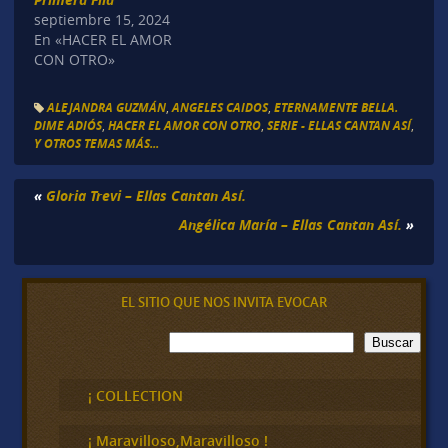
septiembre 15, 2024
En «HACER EL AMOR
CON OTRO»
ALEJANDRA GUZMÁN
,
ANGELES CAIDOS
,
ETERNAMENTE BELLA.
DIME ADIÓS
,
HACER EL AMOR CON OTRO
,
SERIE - ELLAS CANTAN ASÍ
,
Y OTROS TEMAS MÁS...
«
Gloria Trevi – Ellas Cantan Así.
Angélica María – Ellas Cantan Así.
»
EL SITIO QUE NOS INVITA EVOCAR
B
Buscar
u
s
c
¡ COLLECTION
a
r
¡ Maravilloso,Maravilloso !