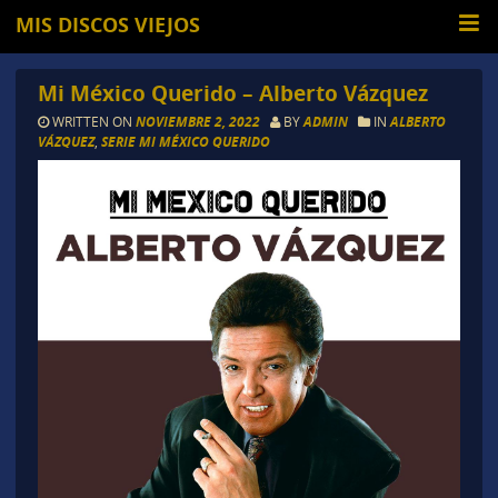
MIS DISCOS VIEJOS
Mi México Querido – Alberto Vázquez
WRITTEN ON
NOVIEMBRE 2, 2022
BY
ADMIN
IN
ALBERTO
VÁZQUEZ
,
SERIE MI MÉXICO QUERIDO