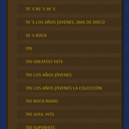
70´S 80´S 90´S
70´S LOS AÑOS JOVENES, DIAS DE DISCO
70´S ROCK
70S
70S GREATEST HITS
70S LOS AÑOS JÓVENES
70S LOS AÑOS JÓVENES LA COLECCIÓN
70S ROCK RADIO
70S SOUL HITS
70S SUPERHITS