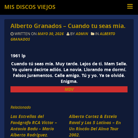
MIS DISCOS VIEJOS
Alberto Granados – Cuando tu seas mia.
WRITTEN ON
MAYO 30, 2026
BY
ADMIN
IN
ALBERTO
GRANADOS
1961 lp
Cuando tú seas mía. Muy tarde. Lejos de ti. Mam Selle.
Yo quiero decirte adiós. La novia. Llorando me dormí.
Falsos juramentos. Calle amigo. Tú y yo. Ya te olvidé.
Enigma.
MDV
Relacionado
Las Estrellas del
Alberto Cortez & Estela
Fonógrafo RCA Victor –
Raval y Los 5 Latinos – En
Antonio Badu – Mario
Un Rincón Del Alma Tour
Alberto Rodríguez.
2002.