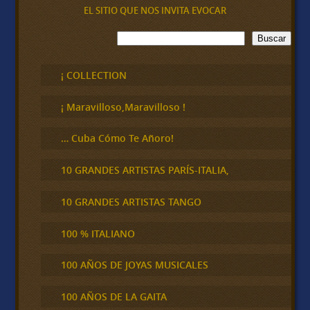
EL SITIO QUE NOS INVITA EVOCAR
B
Buscar
u
s
c
¡ COLLECTION
a
r
¡ Maravilloso,Maravilloso !
… Cuba Cómo Te Añoro!
10 GRANDES ARTISTAS PARÍS-ITALIA,
10 GRANDES ARTISTAS TANGO
100 % ITALIANO
100 AÑOS DE JOYAS MUSICALES
100 AÑOS DE LA GAITA