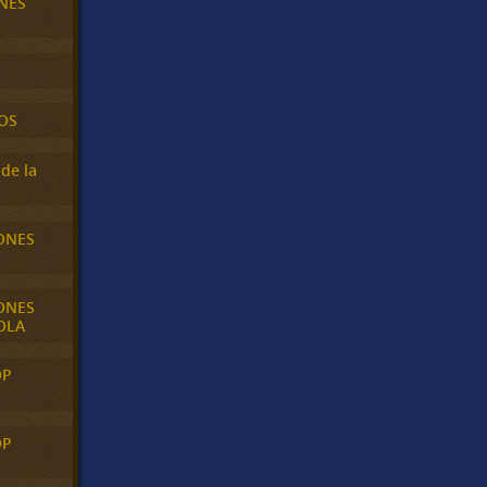
NES
OS
de la
ONES
ONES
OLA
OP
OP