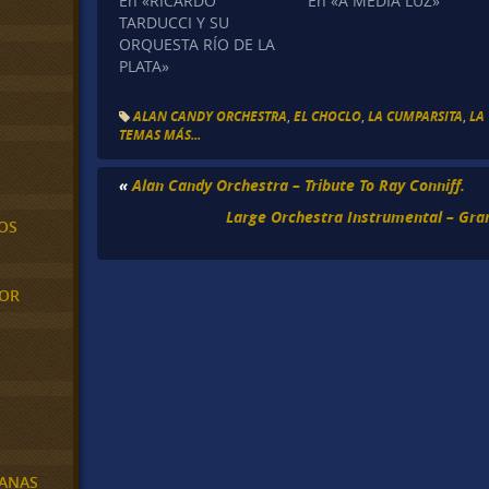
En «RICARDO
En «A MEDIA LUZ»
TARDUCCI Y SU
ORQUESTA RÍO DE LA
PLATA»
ALAN CANDY ORCHESTRA
,
EL CHOCLO
,
LA CUMPARSITA
,
LA
TEMAS MÁS...
«
Alan Candy Orchestra – Tribute To Ray Conniff.
Large Orchestra Instrumental – Gra
OS
MOR
BANAS