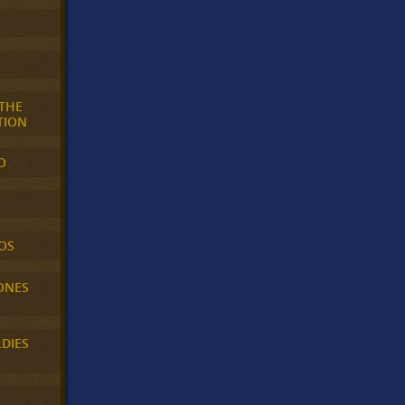
 THE
TION
O
OS
ONES
LDIES