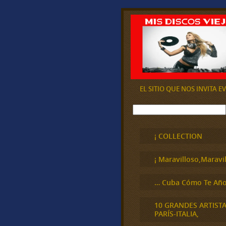
EL SITIO QUE NOS INVITA 
B
u
s
c
¡ COLLECTION
a
r
¡ Maravilloso,Maravil
… Cuba Cómo Te Año
10 GRANDES ARTIST
PARÍS-ITALIA,