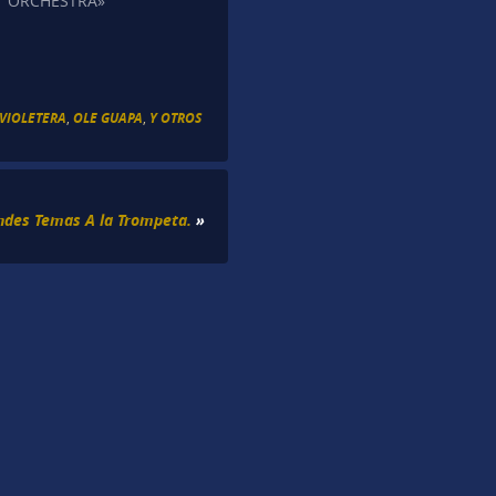
ORCHESTRA»
 VIOLETERA
,
OLE GUAPA
,
Y OTROS
ndes Temas A la Trompeta.
»