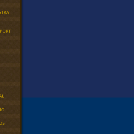
STRA
XPORT
S
AL
ÑO
OS