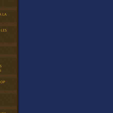
A LA
 LES
S
S
POP