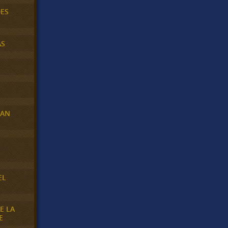
DES
AS
RAN
E
EL
E LA
E