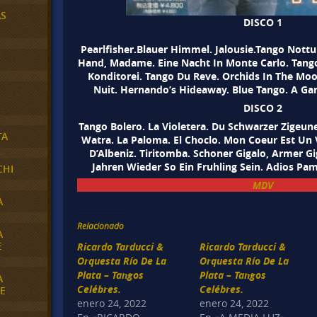
AS
DISCO 1
Pearlfisher.Blauer Himmel. Jalousie.Tango Nottur
Hand, Madame. Eine Nacht In Monte Carlo. Tango 
Konditorei. Tango Du Reve. Orchids In The Moo
Nuit. Hernando’s Hideaway. Blue Tango. A Gar
DISCO 2
Tango Bolero. La Violetera. Du Schwarzer Zigeu
TA
Watra. La Paloma. El Choclo. Mon Coeur Est Un Vi
D’Albeniz. Tiritomba. Schoner Gigalo, Armer G
Jahren Wieder So Ein Fruhling Sein. Adios Pa
CHI
MDV
A
Relacionado
A
E
Ricardo Tarducci &
Ricardo Tarducci &
Orquesta Río De La
Orquesta Río De La
Plata – Tangos
Plata – Tangos
A
Celébres.
Celébres.
E
enero 24, 2022
enero 24, 2022