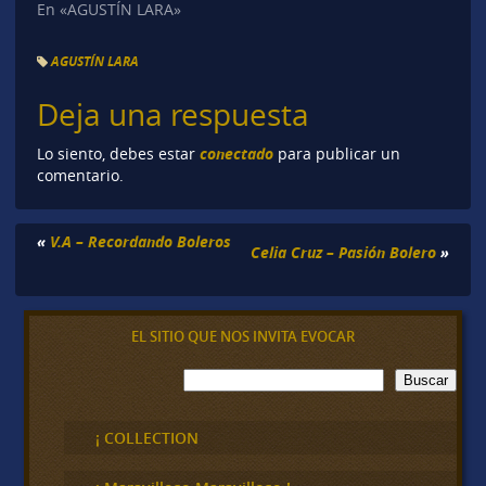
En «AGUSTÍN LARA»
AGUSTÍN LARA
Deja una respuesta
conectado
Lo siento, debes estar
para publicar un
comentario.
«
V.A – Recordando Boleros
Celia Cruz – Pasión Bolero
»
EL SITIO QUE NOS INVITA EVOCAR
B
Buscar
u
s
c
¡ COLLECTION
a
r