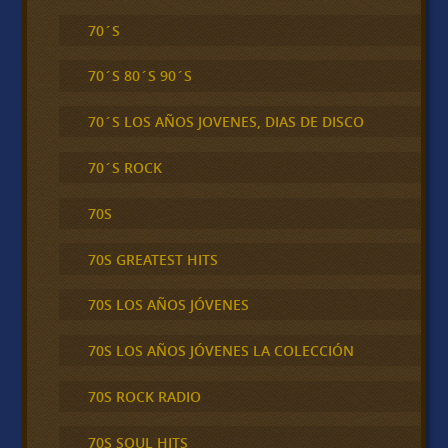
70´S
70´S 80´S 90´S
70´S LOS AÑOS JOVENES, DIAS DE DISCO
70´S ROCK
70S
70S GREATEST HITS
70S LOS AÑOS JÓVENES
70S LOS AÑOS JÓVENES LA COLECCIÓN
70S ROCK RADIO
70S SOUL HITS