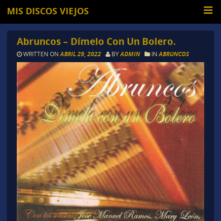
MIS DISCOS VIEJOS
Abruncos – Dímelo Con Un Bolero.
WRITTEN ON
ABRIL 29, 2022
BY
ADMIN
IN
ABRUNCOS