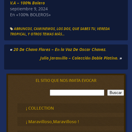
V.A – 100% Bolero
septiembre 9, 2024
En «100% BOLEROS»
ABRUNCOS
,
CAMINEMOS
,
LOS DOS
,
QUE SABES TU
,
VEREDA
TROPICAL
,
Y OTROS TEMAS MÁS...
«
20 De Chava Flores – En la Voz De Oscar Chavez.
Julio Jaramillo – Colección Doble Platino.
»
EL SITIO QUE NOS INVITA EVOCAR
B
Buscar
u
s
c
¡ COLLECTION
a
r
¡ Maravilloso,Maravilloso !