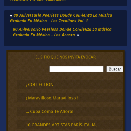
«
80 Aniversario Peerless Donde Comienza La Música
Grabada En México – Los Tecolines Vol. 1
80 Aniversario Peerless Donde Comienza La Música
Grabada En México – Los Acosta.
»
EL SITIO QUE NOS INVITA EVOCAR
B
Buscar
u
s
c
¡ COLLECTION
a
r
¡ Maravilloso,Maravilloso !
… Cuba Cómo Te Añoro!
10 GRANDES ARTISTAS PARÍS-ITALIA,