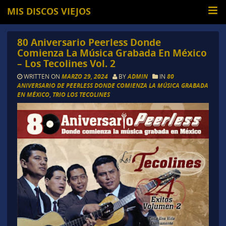
MIS DISCOS VIEJOS
80 Aniversario Peerless Donde
Comienza La Música Grabada En México
– Los Tecolines Vol. 2
WRITTEN ON
MARZO 29, 2024
BY
ADMIN
IN
80
ANIVERSARIO DE PEERLESS DONDE COMIENZA LA MÚSICA GRABADA
EN MÉXICO
,
TRIO LOS TECOLINES