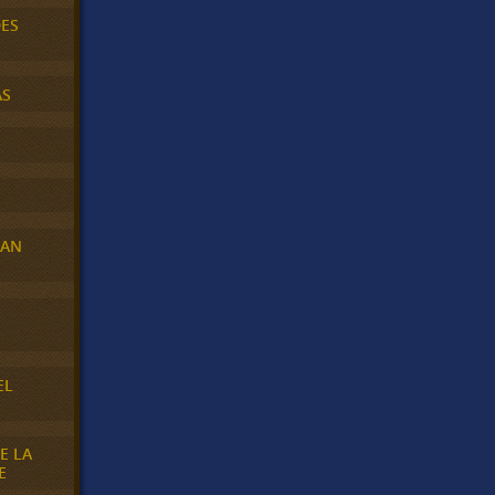
DES
AS
RAN
E
EL
E LA
E