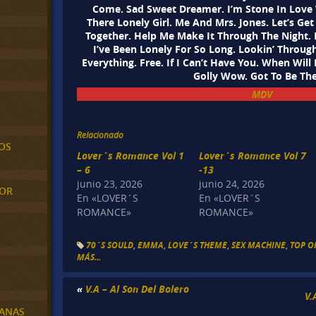
Come. Sad Sweet Dreamer. I’m Stone In Love 
There Lonely Girl. Me And Mrs. Jones. Let’s Get
Together. Help Me Make It Through The Night. 
I’ve Been Lonely For So Long. Lookin’ Throu
Everything. Free. If I Can’t Have You. When Will
Golly Wow. Got To Be The
MDV
Relacionado
OS
Lover´s Romance Vol 1
Lover´s Romance Vol 7
– 6
-13
junio 23, 2026
junio 24, 2026
MOR
En «LOVER´S
En «LOVER´S
ROMANCE»
ROMANCE»
70´S SOULD
,
EMMA
,
LOVE´S THEME
,
SEX MACHINE
,
TOP O
MÁS...
«
V.A – Al Son Del Bolero
V.
BANAS