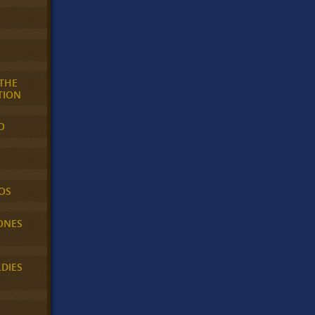
 THE
TION
O
OS
ONES
LDIES