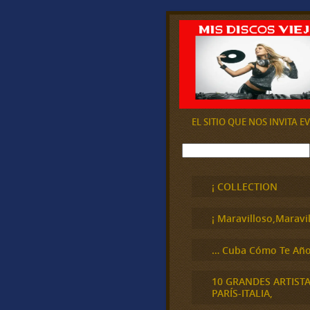
EL SITIO QUE NOS INVITA 
B
u
s
c
¡ COLLECTION
a
r
¡ Maravilloso,Maravil
… Cuba Cómo Te Año
10 GRANDES ARTIST
PARÍS-ITALIA,