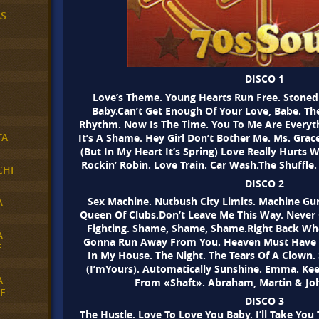
AS
DISCO 1
Love’s Theme. Young Hearts Run Free. Stoned
Baby.Can’t Get Enough Of Your Love, Babe. The
Rhythm. Now Is The Time. You To Me Are Everythi
TA
It’s A Shame. Hey Girl Don’t Bother Me. Ms. Grac
(But In My Heart It’s Spring) Love Really Hurts Wi
Rockin’ Robin. Love Train. Car Wash.The Shuffl
CHI
DISCO 2
Sex Machine. Nutbush City Limits. Machine Gun.
A
Queen Of Clubs.Don’t Leave Me This Way. Never
Fighting. Shame, Shame, Shame.Right Back Wh
A
Gonna Run Away From You. Heaven Must Have S
E
In My House. The Night. The Tears Of A Clown. 
(I’mYours). Automatically Sunshine. Emma. Kee
A
From «Shaft». Abraham, Martin & John
E
DISCO 3
The Hustle. Love To Love You Baby. I’ll Take You