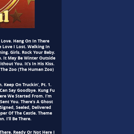
 Love. Hang On In There
 Love I Lost. Walking In
ng. Girls. Rock Your Baby.
e. It May Be Winter Outside
thout You. It’s In His Kiss.
e. The Zoo (The Human Zoo)
 Keep On Truckin’, Pt. 1.
 Can Say Goodbye. Kung Fu
ere We Started From. I’m
ent You. There’s A Ghost
Signed, Sealed, Delivered
per Of The Castle. Theme
. I’ll Be There.
 There. Ready Or Not Here I