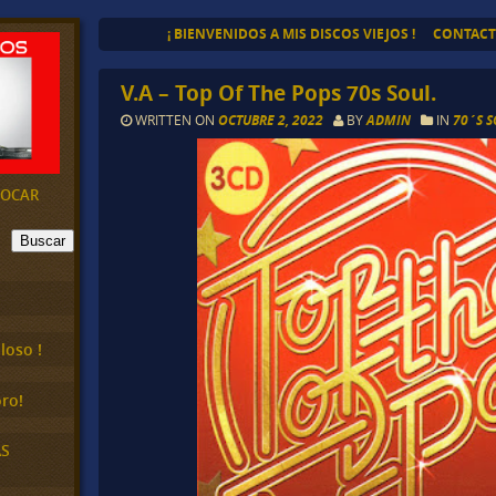
¡ BIENVENIDOS A MIS DISCOS VIEJOS !
CONTAC
V.A – Top Of The Pops 70s Soul.
WRITTEN ON
OCTUBRE 2, 2022
BY
ADMIN
IN
70´S 
EVOCAR
Buscar
loso !
ro!
AS