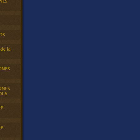
NES
OS
de la
ONES
ONES
OLA
OP
OP