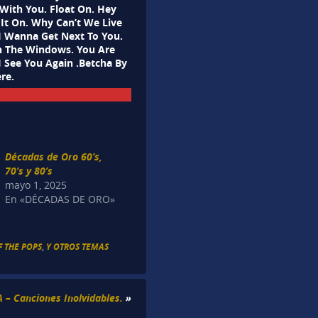
With You. Float On. Hey
 It On. Why Can’t We Live
I Wanna Get Next To You.
gh The Windows. You Are
 I See You Again .Betcha By
re.
Décadas de Oro 60’s,
70’s y 80’s
mayo 1, 2025
En «DÉCADAS DE ORO»
F THE POPS
,
Y OTROS TEMAS
A – Canciones Inolvidables.
»