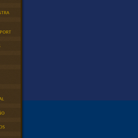
STRA
XPORT
S
AL
ÑO
OS