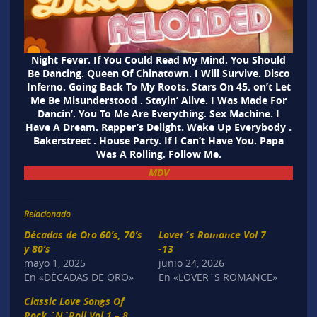
Night Fever. If You Could Read My Mind. You Should
Be Dancing. Queen Of Chinatown. I Will Survive. Disco
Inferno. Going Back To My Roots. Stars On 45. on’t Let
Me Be Misunderstood . Stayin’ Alive. I Was Made For
Dancin’. You To Me Are Everything. Sex Machine. I
Have A Dream. Rapper’s Delight. Wake Up Everybody .
Bakerstreet . House Party. If I Can’t Have You. Papa
Was A Rolling. Follow Me.
MDV
Relacionado
Décadas de Oro 60’s, 70’s
Lover´s Romance Vol 7
y 80’s
-13
mayo 1, 2025
junio 24, 2026
En «DÉCADAS DE ORO»
En «LOVER´S ROMANCE»
Classic Love Songs Of
Rock ´N´Roll Vol 1 – 8