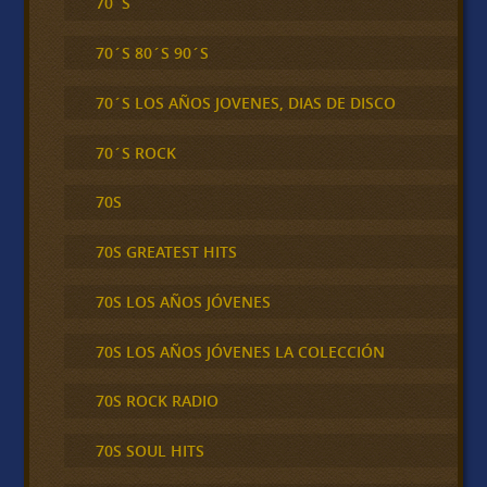
70´S
70´S 80´S 90´S
70´S LOS AÑOS JOVENES, DIAS DE DISCO
70´S ROCK
70S
70S GREATEST HITS
70S LOS AÑOS JÓVENES
70S LOS AÑOS JÓVENES LA COLECCIÓN
70S ROCK RADIO
70S SOUL HITS