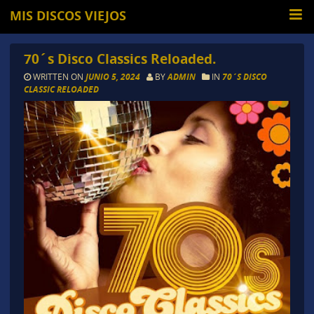
MIS DISCOS VIEJOS
70´s Disco Classics Reloaded.
WRITTEN ON
JUNIO 5, 2024
BY
ADMIN
IN
70´S DISCO
CLASSIC RELOADED