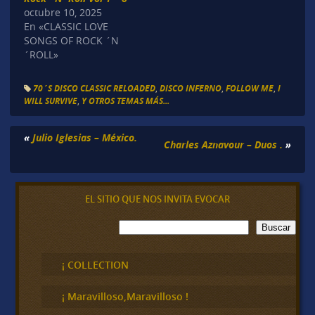
octubre 10, 2025
En «CLASSIC LOVE
SONGS OF ROCK ´N
´ROLL»
70´S DISCO CLASSIC RELOADED
,
DISCO INFERNO
,
FOLLOW ME
,
I
WILL SURVIVE
,
Y OTROS TEMAS MÁS...
«
Julio Iglesias – México.
Charles Aznavour – Duos .
»
EL SITIO QUE NOS INVITA EVOCAR
B
Buscar
u
s
c
¡ COLLECTION
a
r
¡ Maravilloso,Maravilloso !