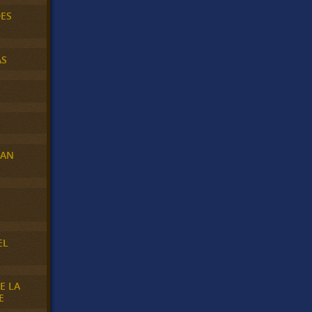
DES
AS
RAN
E
EL
E LA
E