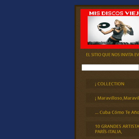
EL SITIO QUE NOS INVITA 
B
u
s
c
¡ COLLECTION
a
r
¡ Maravilloso,Maravil
… Cuba Cómo Te Año
10 GRANDES ARTIST
PARÍS-ITALIA,