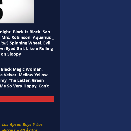
ght. Black Is Black. San
. Mrs. Robinson. Aquarius _
) Spinning Wheel. Evil
Hair
Eyed Girl. Like a Rolling
 on Sloopy
) Black Magic Woman.
ue Velvet. Mellow Yellow.
y. The Letter. Green
Me So Very Happy. Can’t
Los Apson Boys Y Los
Hitters – 60 Éxitos.