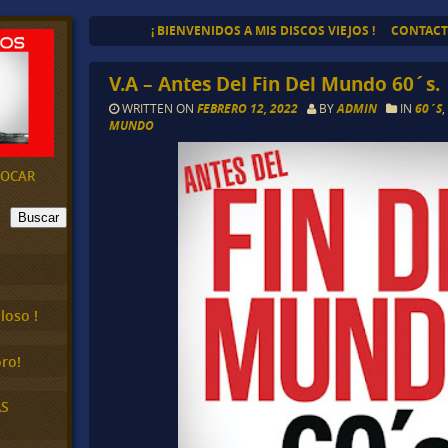
¡ BIENVENIDOS A MIS DISCOS VIEJOS !
CONTAC
V.A – Antes Del Fin Del Mundo 60´s.
WRITTEN ON
FEBRERO 12, 2022
BY
ADMIN
IN
60´S
MUNDO
EVOCAR
Buscar
loso !
ro!
AS