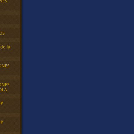
NES
OS
de la
ONES
ONES
OLA
OP
OP