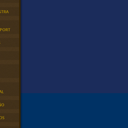
STRA
XPORT
S
AL
ÑO
OS