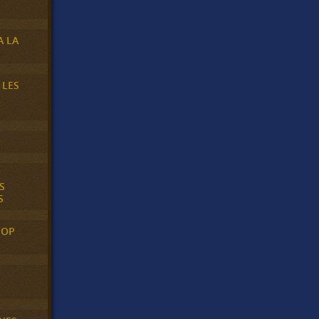
A LA
 LES
S
S
POP