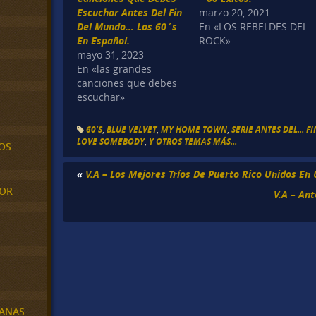
Escuchar Antes Del Fin
marzo 20, 2021
Del Mundo… Los 60´s
En «LOS REBELDES DEL
En Español.
ROCK»
mayo 31, 2023
En «las grandes
canciones que debes
escuchar»
60'S
,
BLUE VELVET
,
MY HOME TOWN
,
SERIE ANTES DEL... 
LOVE SOMEBODY
,
Y OTROS TEMAS MÁS...
OS
«
V.A – Los Mejores Tríos De Puerto Rico Unidos En 
MOR
V.A – An
BANAS