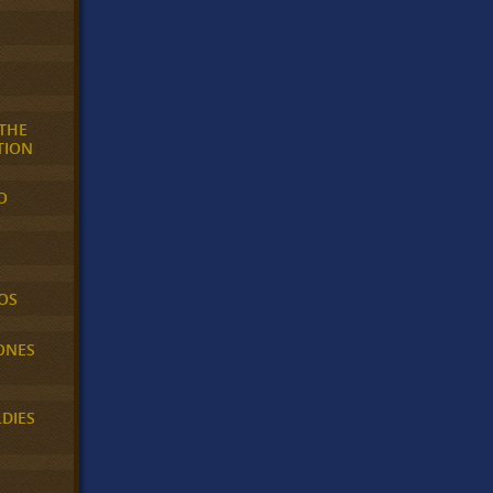
 THE
TION
O
OS
ONES
LDIES