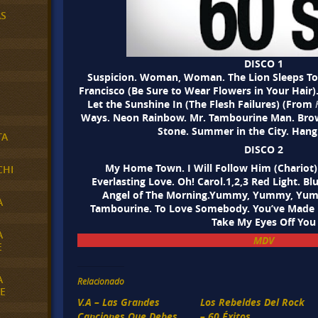
AS
DISCO 1
Suspicion. Woman, Woman. The Lion Sleeps Toni
Francisco (Be Sure to Wear Flowers in Your Hair)
Let the Sunshine In (The Flesh Failures) (From
Ways. Neon Rainbow. Mr. Tambourine Man. Brown 
Stone. Summer in the City. Hang
TA
DISCO 2
My Home Town. I Will Follow Him (Chariot
CHI
Everlasting Love. Oh! Carol.1,2,3 Red Light. Bl
Angel of The Morning.Yummy, Yummy, Yumm
A
Tambourine. To Love Somebody. You’ve Made 
Take My Eyes Off You
A
MDV
E
A
Relacionado
E
V.A – Las Grandes
Los Rebeldes Del Rock
Canciones Que Debes
– 60 Éxitos.