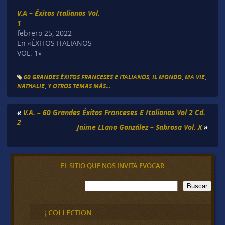
V.A – Éxitos Italianos Vol.
1
febrero 25, 2022
En «ÉXITOS ITALIANOS
VOL. 1»
60 GRANDES ÉXITOS FRANCESES E ITALIANOS
,
IL MONDO
,
MA VIE
,
NATHALIE
,
Y OTROS TEMAS MÁS...
«
V.A. – 60 Grandes Éxitos Franceses E Italianos Vol 2 Cd.
2
Jaime LLano González – Sabrosa Vol. X
»
EL SITIO QUE NOS INVITA EVOCAR
B
Buscar
u
s
c
¡ COLLECTION
a
r