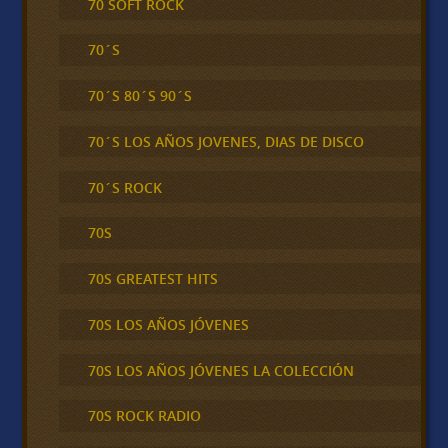
70 SOFT ROCK
70´S
70´S 80´S 90´S
70´S LOS AÑOS JOVENES, DIAS DE DISCO
70´S ROCK
70S
70S GREATEST HITS
70S LOS AÑOS JÓVENES
70S LOS AÑOS JÓVENES LA COLECCIÓN
70S ROCK RADIO