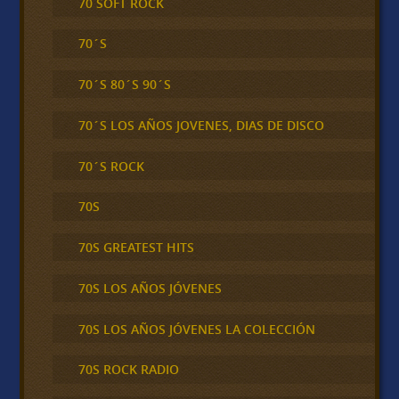
70 SOFT ROCK
70´S
70´S 80´S 90´S
70´S LOS AÑOS JOVENES, DIAS DE DISCO
70´S ROCK
70S
70S GREATEST HITS
70S LOS AÑOS JÓVENES
70S LOS AÑOS JÓVENES LA COLECCIÓN
70S ROCK RADIO