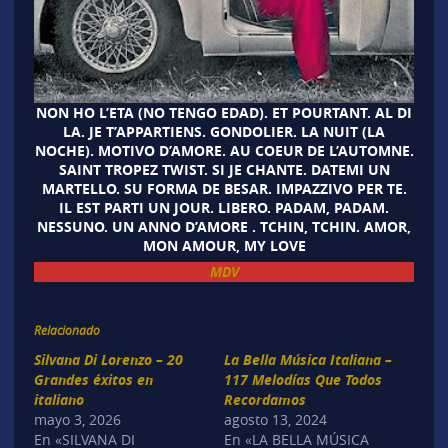
NON HO L’ETA (NO TENGO EDAD). ET POURTANT. AL DI
LA. JE T’APPARTIENS. GONDOLIER. LA NUIT (LA
NOCHE). MOTIVO D’AMORE. AU COEUR DE L’AUTOMNE.
SAINT TROPEZ TWIST. SI JE CHANTE. DATEMI UN
MARTELLO. SU FORMA DE BESAR. IMPAZZIVO PER TE.
IL EST PARTI UN JOUR. LIBERO. PADAM, PADAM.
NESSUNO. UN ANNO D’AMORE . TCHIN, TCHIN. AMOR,
MON AMOUR, MY LOVE
MDV
Relacionado
Silvana Di Lorenzo – 20
La Bella Música Italiana –
Grandes éxitos en
117 Melodías Que Todos
italiano
Recordamos
mayo 3, 2026
agosto 13, 2024
En «SILVANA DI
En «LA BELLA MÚSICA