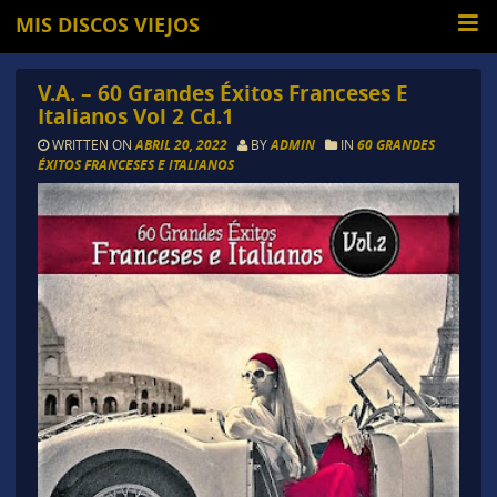
MIS DISCOS VIEJOS
V.A. – 60 Grandes Éxitos Franceses E
Italianos Vol 2 Cd.1
WRITTEN ON
ABRIL 20, 2022
BY
ADMIN
IN
60 GRANDES
ÉXITOS FRANCESES E ITALIANOS