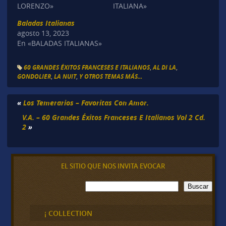
LORENZO»
ITALIANA»
Baladas Italianas
agosto 13, 2023
En «BALADAS ITALIANAS»
60 GRANDES ÉXITOS FRANCESES E ITALIANOS
,
AL DI LA
,
GONDOLIER
,
LA NUIT
,
Y OTROS TEMAS MÁS...
«
Los Temerarios – Favoritas Con Amor.
V.A. – 60 Grandes Éxitos Franceses E Italianos Vol 2 Cd.
2
»
EL SITIO QUE NOS INVITA EVOCAR
B
Buscar
u
s
c
¡ COLLECTION
a
r