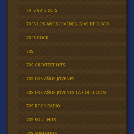
70´S 80´S 90´S
70´S LOS AÑOS JOVENES, DIAS DE DISCO
70´S ROCK
70S
70S GREATEST HITS
70S LOS AÑOS JÓVENES
70S LOS AÑOS JÓVENES LA COLECCIÓN
70S ROCK RADIO
70S SOUL HITS
70S SUPERHITS