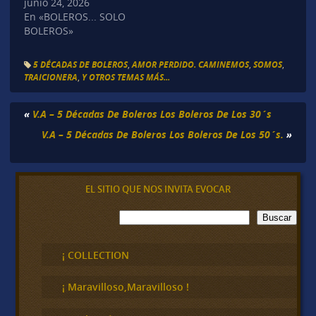
junio 24, 2026
En «BOLEROS... SOLO
BOLEROS»
5 DÉCADAS DE BOLEROS
,
AMOR PERDIDO. CAMINEMOS
,
SOMOS
,
TRAICIONERA
,
Y OTROS TEMAS MÁS...
«
V.A – 5 Décadas De Boleros Los Boleros De Los 30´s
V.A – 5 Décadas De Boleros Los Boleros De Los 50´s.
»
EL SITIO QUE NOS INVITA EVOCAR
B
Buscar
u
s
c
¡ COLLECTION
a
r
¡ Maravilloso,Maravilloso !