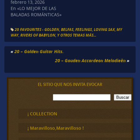
febrero 13, 2026
En «LO MEJOR DE LAS
BALADAS ROMÁNTICAS»
20 FAVOURITES - GOLDEN
,
BELFAS
,
FEELINGS
,
LOVING SAX
,
MY
WAY
,
RIVERS OF BABYLON
,
Y OTROS TEMAS MÁS...
«
20 – Golden Guitar Hits.
20 – Gouden Accordeon Melodieën
»
EL SITIO QUE NOS INVITA EVOCAR
B
Buscar
u
s
c
¡ COLLECTION
a
r
¡ Maravilloso,Maravilloso !