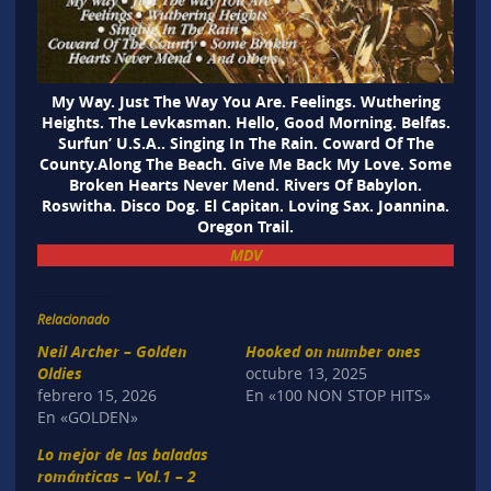
My Way. Just The Way You Are. Feelings. Wuthering
Heights. The Levkasman. Hello, Good Morning. Belfas.
Surfun’ U.S.A.. Singing In The Rain. Coward Of The
County.Along The Beach. Give Me Back My Love. Some
Broken Hearts Never Mend. Rivers Of Babylon.
Roswitha. Disco Dog. El Capitan. Loving Sax. Joannina.
Oregon Trail.
MDV
Relacionado
Neil Archer – Golden
Hooked on number ones
Oldies
octubre 13, 2025
febrero 15, 2026
En «100 NON STOP HITS»
En «GOLDEN»
Lo mejor de las baladas
románticas – Vol.1 – 2