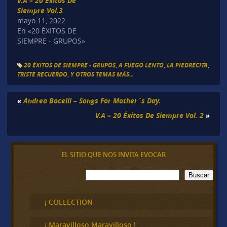
V.A – 20 Éxitos De
Siempre Vol.3
mayo 11, 2022
En «20 ÉXITOS DE
SIEMPRE - GRUPOS»
20 ÉXITOS DE SIEMPRE - GRUPOS
,
A FUEGO LENTO
,
LA PIEDRECITA
,
TRISTE RECUERDO
,
Y OTROS TEMAS MÁS...
«
Andrea Bocelli – Songs For Mother´s Day.
V.A – 20 Éxitos De Siempre Vol. 2
»
EL SITIO QUE NOS INVITA EVOCAR
B
Buscar
u
s
c
¡ COLLECTION
a
r
¡ Maravilloso,Maravilloso !