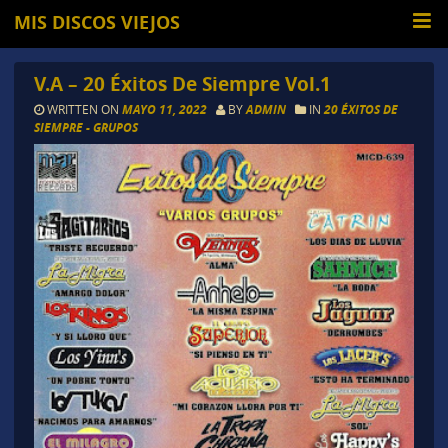
MIS DISCOS VIEJOS
V.A – 20 Éxitos De Siempre Vol.1
WRITTEN ON
MAYO 11, 2022
BY
ADMIN
IN
20 ÉXITOS DE
SIEMPRE - GRUPOS