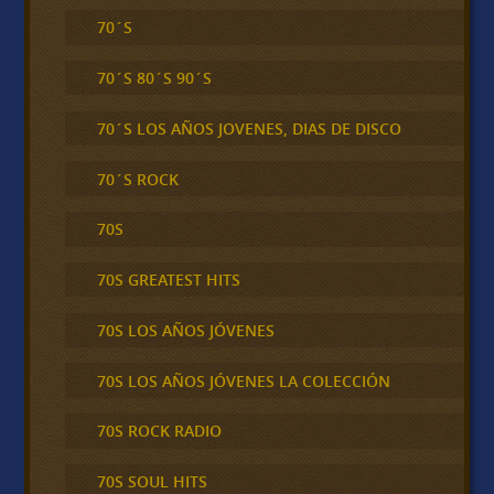
70´S
70´S 80´S 90´S
70´S LOS AÑOS JOVENES, DIAS DE DISCO
70´S ROCK
70S
70S GREATEST HITS
70S LOS AÑOS JÓVENES
70S LOS AÑOS JÓVENES LA COLECCIÓN
70S ROCK RADIO
70S SOUL HITS