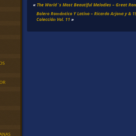
«
The World´s Most Beautiful Melodies – Great Rom
Bolero Romántico Y Latino – Ricardo Arjona y & 1
Colección Vol. 11
»
OS
MOR
BANAS