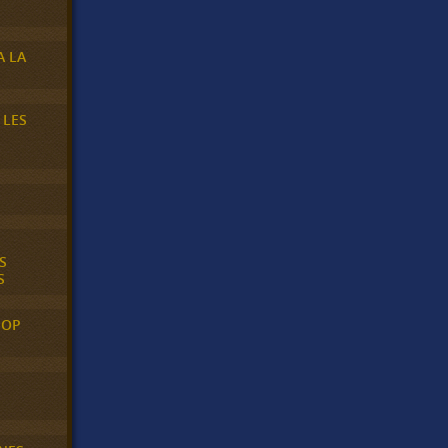
A LA
 LES
S
S
POP