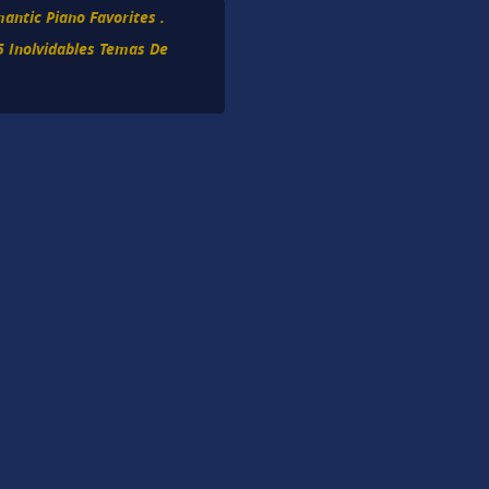
antic Piano Favorites .
5 Inolvidables Temas De