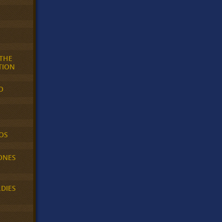
 THE
TION
O
OS
ONES
LDIES