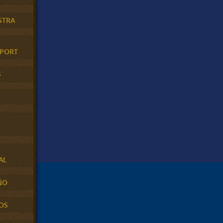
STRA
XPORT
S
AL
ÑO
OS