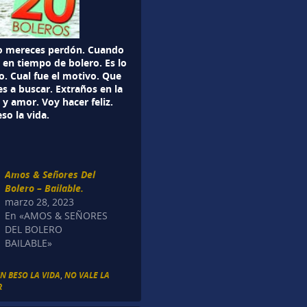
 no mereces perdón. Cuando
 en tiempo de bolero. Es lo
o. Cual fue el motivo. Que
s a buscar. Extraños en la
y amor. Voy hacer feliz.
so la vida.
Amos & Señores Del
Bolero – Bailable.
marzo 28, 2023
En «AMOS & SEÑORES
DEL BOLERO
BAILABLE»
N BESO LA VIDA
,
NO VALE LA
R