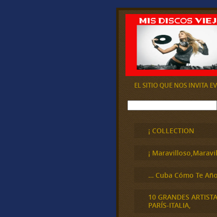
EL SITIO QUE NOS INVITA 
B
u
s
c
¡ COLLECTION
a
r
¡ Maravilloso,Maravil
… Cuba Cómo Te Año
10 GRANDES ARTIST
PARÍS-ITALIA,