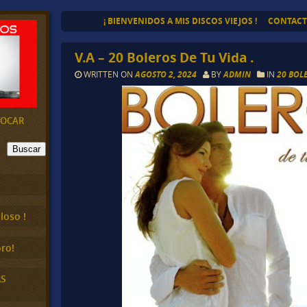
¡ BIENVENIDOS A MIS DISCOS VIEJOS !
CONTAC
V.A – 20 Boleros De Tu Vida .
WRITTEN ON
AGOSTO 2, 2024
BY
ADMIN
IN
20 BOL
EVOCAR
Buscar
loso !
ro!
AS