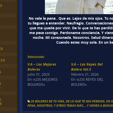
AS
No vale la pena . Que es. Lejos de mis ojos. Tu
tu llegues a entender. Naufragio. Conversaciones
que me queda por vivir. De lo que te has perdid
me pasa contigo. Perdoname conciencia. Y viene
noche. Mi corazonada. Nosotros. Salud dinero 
Cuando estes muy sola. En un be
TA
Relacionado
CHI
V.A – Los Mejores
V.A – Los Reyes Del
Boleros
Bolero Vol.3
A
julio 31, 2025
febrero 21, 2026
En «LOS MEJORES
En «LOS REYES DEL
A
BOLEROS»
BOLERO»
E
A
20 BOLEROS DE TU VIDA
,
DE LO QUE TE HAS PERDIDO
,
EN U
E
PENA
,
NOSOTROS
,
Y OTROS TEMAS MÁS...
,
Y VIENES A BUSCA