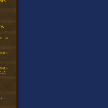
NES
OS
de la
ONES
ONES
OLA
OP
OP