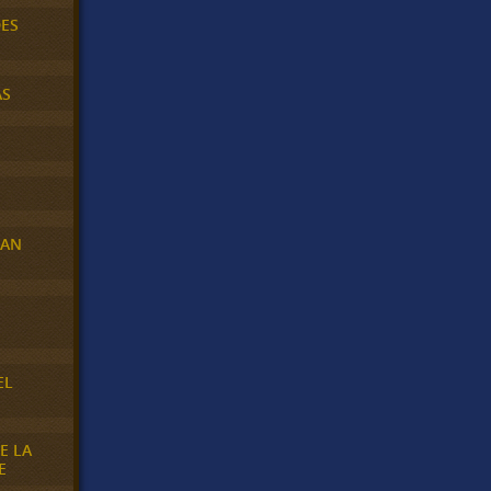
DES
AS
RAN
E
EL
E LA
E