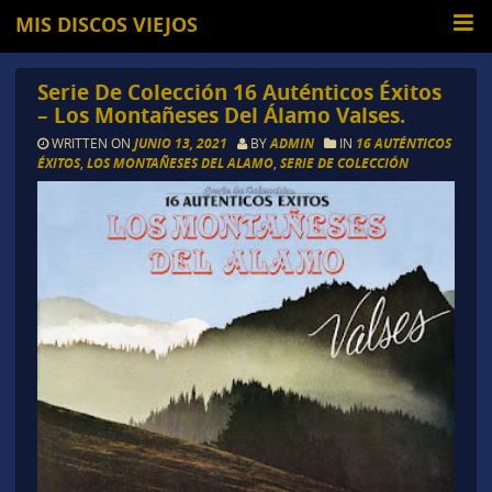
MIS DISCOS VIEJOS
Serie De Colección 16 Auténticos Éxitos
– Los Montañeses Del Álamo Valses.
WRITTEN ON
JUNIO 13, 2021
BY
ADMIN
IN
16 AUTÉNTICOS
ÉXITOS
,
LOS MONTAÑESES DEL ALAMO
,
SERIE DE COLECCIÓN