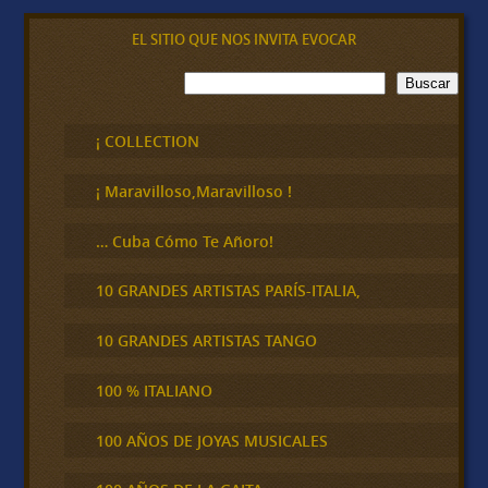
EL SITIO QUE NOS INVITA EVOCAR
B
Buscar
u
s
c
¡ COLLECTION
a
r
¡ Maravilloso,Maravilloso !
… Cuba Cómo Te Añoro!
10 GRANDES ARTISTAS PARÍS-ITALIA,
10 GRANDES ARTISTAS TANGO
100 % ITALIANO
100 AÑOS DE JOYAS MUSICALES