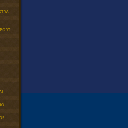
STRA
XPORT
S
AL
ÑO
OS