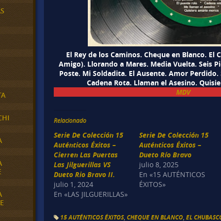
AS
El Rey de los Caminos. Cheque en Blanco. El
Amigo). Llorando a Mares. Media Vuelta. Seis P
Poste. Mi Soldadita. El Ausente. Amor Perdido. 
Cadena Rota. Llaman el Asesino. Quis
MDV
TA
CHI
Relacionado
Serie De Colección 15
Serie De Colección 15
A
Auténticos Éxitos –
Auténticos Éxitos –
Cierren Las Puertas
Dueto Río Bravo
A
Las Jilguerillas VS
julio 8, 2025
E
Dueto Rio Bravo II.
En «15 AUTÉNTICOS
julio 1, 2024
ÉXITOS»
A
En «LAS JILGUERILLAS»
E
15 AUTÉNTICOS ÉXITOS
,
CHEQUE EN BLANCO
,
EL CHUBASC