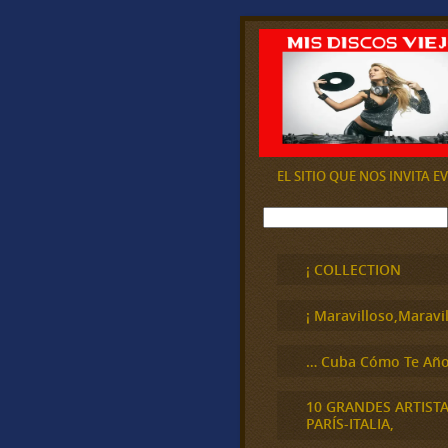
EL SITIO QUE NOS INVITA 
B
u
s
c
¡ COLLECTION
a
r
¡ Maravilloso,Maravil
… Cuba Cómo Te Año
10 GRANDES ARTIST
PARÍS-ITALIA,