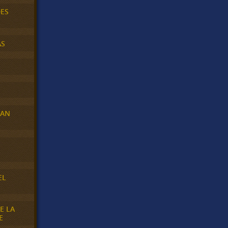
DES
AS
RAN
E
EL
E LA
E