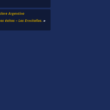
klore Argentino
cos éxitos – Los Ermitaños.
»