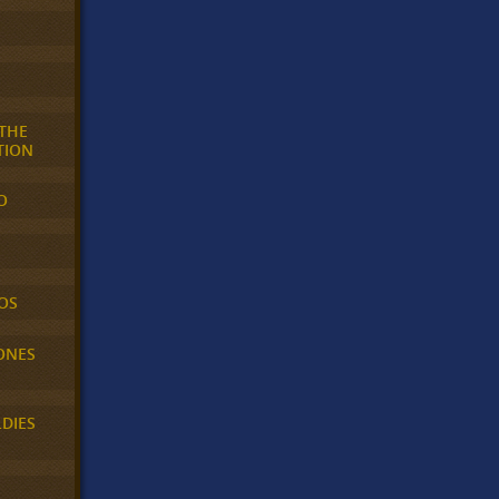
 THE
TION
O
OS
ONES
LDIES