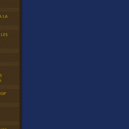
A LA
 LES
S
S
POP