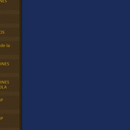
NES
OS
de la
ONES
ONES
OLA
OP
OP