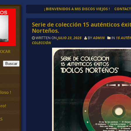
¡ BIENVENIDOS A MIS DISCOS VIEJOS !
CONTAC
Serie de colección 15 auténticos éxit
Norteños.
WRITTEN ON
JULIO 23, 2025
BY
ADMIN
IN
15 AUTÉN
COLECCIÓN
EVOCAR
Buscar
loso !
ro!
AS