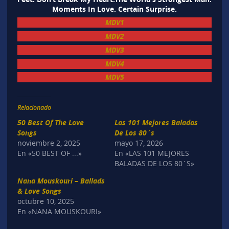
Moments In Love. Certain Surprise.
MDV1
MDV2
MDV3
MDV4
MDV5
Relacionado
50 Best Of The Love
Las 101 Mejores Baladas
Songs
De Los 80´s
noviembre 2, 2025
mayo 17, 2026
En «50 BEST OF ...»
En «LAS 101 MEJORES
BALADAS DE LOS 80´S»
Nana Mouskouri – Ballads
& Love Songs
octubre 10, 2025
En «NANA MOUSKOURI»