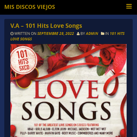
MIS DISCOS VIEJOS
V.A – 101 Hits Love Songs
WRITTEN ON
SEPTIEMBRE 28, 2022
BY
ADMIN
IN
101 HITS
LOVE SONGS