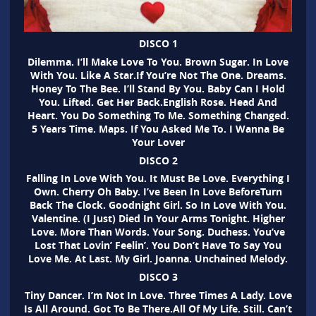
DISCO 1
Dilemma. I’ll Make Love To You. Brown Sugar. In Love
With You. Like A Star.If You’re Not The One. Dreams.
Honey To The Bee. I’ll Stand By You. Baby Can I Hold
You. Lifted. Get Her Back.English Rose. Head And
Heart. You Do Something To Me. Something Changed.
5 Years Time. Maps. If You Asked Me To. I Wanna Be
Your Lover
DISCO 2
Falling In Love With You. It Must Be Love. Everything I
Own. Cherry Oh Baby. I’ve Been In Love BeforeTurn
Back The Clock. Goodnight Girl. So In Love With You.
Valentine. (I Just) Died In Your Arms Tonight. Higher
Love. More Than Words. Your Song. Duchess. You’ve
Lost That Lovin’ Feelin’. You Don’t Have To Say You
Love Me. At Last. My Girl. Joanna. Unchained Melody.
DISCO 3
Tiny Dancer. I’m Not In Love. Three Times A Lady. Love
Is All Around. Got To Be There.All Of My Life. Still. Can’t