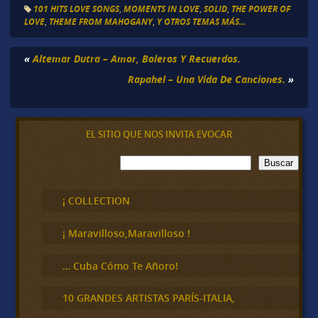
101 HITS LOVE SONGS
,
MOMENTS IN LOVE
,
SOLID
,
THE POWER OF
LOVE
,
THEME FROM MAHOGANY
,
Y OTROS TEMAS MÁS...
«
Altemar Dutra – Amor, Boleros Y Recuerdos.
Rapahel – Una Vida De Canciones.
»
EL SITIO QUE NOS INVITA EVOCAR
B
Buscar
u
s
c
¡ COLLECTION
a
r
¡ Maravilloso,Maravilloso !
… Cuba Cómo Te Añoro!
10 GRANDES ARTISTAS PARÍS-ITALIA,