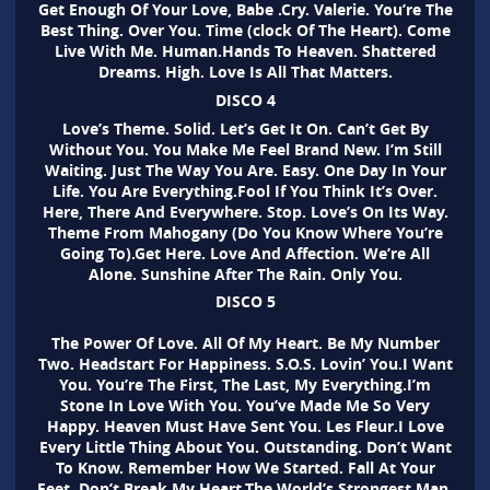
Get Enough Of Your Love, Babe .Cry. Valerie. You’re The
Best Thing. Over You. Time (clock Of The Heart). Come
Live With Me. Human.Hands To Heaven. Shattered
Dreams. High. Love Is All That Matters.
DISCO 4
Love’s Theme. Solid. Let’s Get It On. Can’t Get By
Without You. You Make Me Feel Brand New. I’m Still
Waiting. Just The Way You Are. Easy. One Day In Your
Life. You Are Everything.Fool If You Think It’s Over.
Here, There And Everywhere. Stop. Love’s On Its Way.
Theme From Mahogany (Do You Know Where You’re
Going To).Get Here. Love And Affection. We’re All
Alone. Sunshine After The Rain. Only You.
DISCO 5
The Power Of Love. All Of My Heart. Be My Number
Two. Headstart For Happiness. S.O.S. Lovin’ You.I Want
You. You’re The First, The Last, My Everything.I’m
Stone In Love With You. You’ve Made Me So Very
Happy. Heaven Must Have Sent You. Les Fleur.I Love
Every Little Thing About You. Outstanding. Don’t Want
To Know. Remember How We Started. Fall At Your
Feet. Don’t Break My Heart.The World’s Strongest Man.