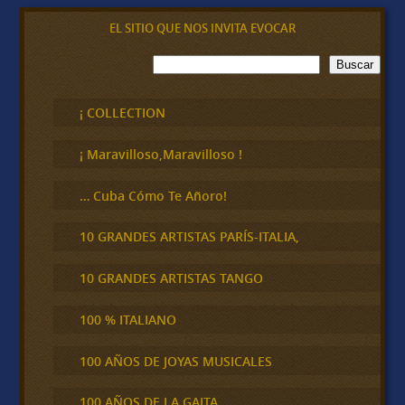
EL SITIO QUE NOS INVITA EVOCAR
B
Buscar
u
s
c
¡ COLLECTION
a
r
¡ Maravilloso,Maravilloso !
… Cuba Cómo Te Añoro!
10 GRANDES ARTISTAS PARÍS-ITALIA,
10 GRANDES ARTISTAS TANGO
100 % ITALIANO
100 AÑOS DE JOYAS MUSICALES
100 AÑOS DE LA GAITA