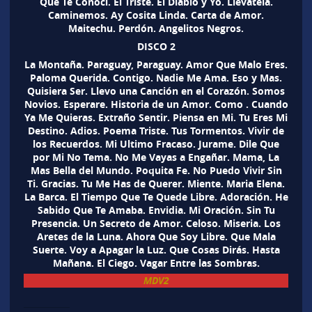
Que Te Conoci. El Triste. El Diablo y Yo. Llevatela.
Caminemos. Ay Cosita Linda. Carta de Amor.
Maitechu. Perdón. Angelitos Negros.
DISCO 2
La Montaña. Paraguay, Paraguay. Amor Que Malo Eres.
Paloma Querida. Contigo. Nadie Me Ama. Eso y Mas.
Quisiera Ser. Llevo una Canción en el Corazón. Somos
Novios. Esperare. Historia de un Amor. Como . Cuando
Ya Me Quieras. Extraño Sentir. Piensa en Mi. Tu Eres Mi
Destino. Adios. Poema Triste. Tus Tormentos. Vivir de
los Recuerdos. Mi Ultimo Fracaso. Jurame. Dile Que
por Mi No Tema. No Me Vayas a Engañar. Mama, La
Mas Bella del Mundo. Poquita Fe. No Puedo Vivir Sin
Ti. Gracias. Tu Me Has de Querer. Miente. Maria Elena.
La Barca. El Tiempo Que Te Quede Libre. Adoración. He
Sabido Que Te Amaba. Envidia. Mi Oración. Sin Tu
Presencia. Un Secreto de Amor. Celoso. Miseria. Los
Aretes de la Luna. Ahora Que Soy Libre. Que Mala
Suerte. Voy a Apagar la Luz. Que Cosas Dirás. Hasta
Mañana. El Ciego. Vagar Entre las Sombras.
MDV2