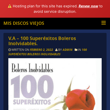
Renew now
Hosting plan for this site has expired.
to
avoid service disruption.
MIS DISCOS VIEJOS
V.A – 100 Superéxitos Boleros
Inolvidables.
WRITTEN ON
FEBRERO 2, 2022
BY
ADMIN
IN
100
SUPERÉXITOS BOLEROS INOLVIDABLES