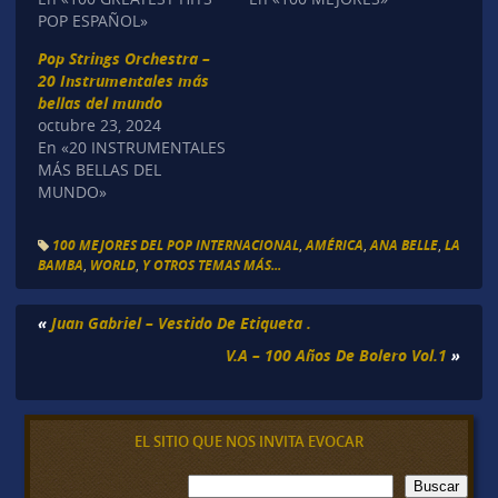
POP ESPAÑOL»
Pop Strings Orchestra –
20 Instrumentales más
bellas del mundo
octubre 23, 2024
En «20 INSTRUMENTALES
MÁS BELLAS DEL
MUNDO»
100 MEJORES DEL POP INTERNACIONAL
,
AMÉRICA
,
ANA BELLE
,
LA
BAMBA
,
WORLD
,
Y OTROS TEMAS MÁS...
«
Juan Gabriel – Vestido De Etiqueta .
V.A – 100 Años De Bolero Vol.1
»
EL SITIO QUE NOS INVITA EVOCAR
B
Buscar