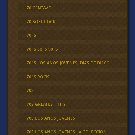
70 CENTAVO
70 SOFT ROCK
70´S
70´S 80´S 90´S
70´S LOS AÑOS JOVENES, DIAS DE DISCO
70´S ROCK
70S
70S GREATEST HITS
70S LOS AÑOS JÓVENES
70S LOS AÑOS JÓVENES LA COLECCIÓN