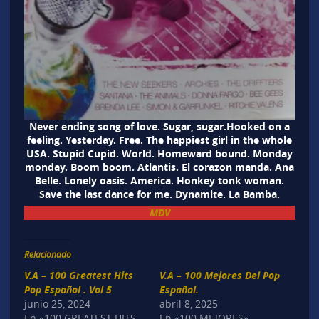
Never ending song of love. Sugar, sugar.Hooked on a
feeling. Yesterday. Free. The happiest girl in the whole
USA. Stupid Cupid. World. Homeward bound. Monday
monday. Boom boom. Atlantis. El corazon manda. Ana
Belle. Lonely oasis. America. Honkey tonk woman.
Save the last dance for me. Dynamite. La Bamba.
MDV
Relacionado
V.A – 100 Greatest Hits
V.A – 100 Mejores Del Pop
Pop Español . Vol 5
Español.
junio 25, 2024
abril 8, 2025
En «100 GREATEST HITS
En «100 MEJORES»