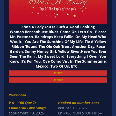
She’s A Lady.You’re Such A Good Looking
Woman.Bensonhurst Blues .Come On Let’s Go . Please
Mr. Postman. Raindrops Keep Fallin’ On My Head.Who
Was It . You Are The Sunshine Of My Life. Tie A Yellow
Ribbon ‘Round The Ole Oak Tree . Another Day. Rose
Garden. Sunny Honey Girl. Yellow River.Have You Ever
Seen The Rain . My Sweet Lord. Everything I Own. You
Know It’s For You. Oye Como Va . In The Summertime.
Mexico. Two Of Us. ETC…
MDV1
MDV2
Relacionado
V.A – 100 Que Te
Hooked on number ones
Enamoran Love Songs
octubre 13, 2025
septiembre 19, 2025
En «100 NON STOP HITS»