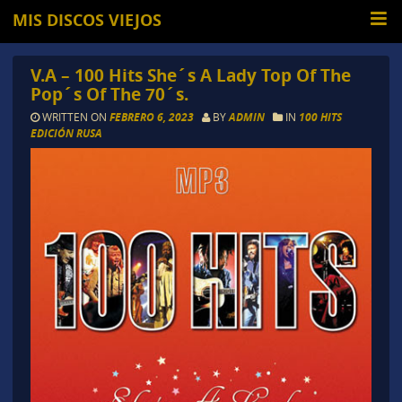
MIS DISCOS VIEJOS
V.A – 100 Hits She´s A Lady Top Of The
Pop´s Of The 70´s.
WRITTEN ON
FEBRERO 6, 2023
BY
ADMIN
IN
100 HITS
EDICIÓN RUSA