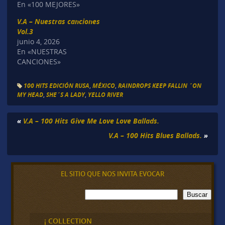
En «100 MEJORES»
V.A – Nuestras canciones
Vol.3
junio 4, 2026
En «NUESTRAS
CANCIONES»
100 HITS EDICIÓN RUSA
,
MÉXICO
,
RAINDROPS KEEP FALLIN ´ON
MY HEAD
,
SHE´S A LADY
,
YELLO RIVER
«
V.A – 100 Hits Give Me Love Love Ballads.
V.A – 100 Hits Blues Ballads.
»
EL SITIO QUE NOS INVITA EVOCAR
B
Buscar
u
s
c
¡ COLLECTION
a