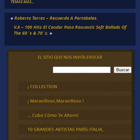
TEMAS MÁS...
«
Roberto Torres – Recuerda A Portabales.
V.A – 100 Hits El Condor Pasa Romantic Soft Ballads Of
The 60´s & 70´s.
»
EL SITIO QUE NOS INVITA EVOCAR
B
Buscar
u
s
c
¡ COLLECTION
a
r
¡ Maravilloso,Maravilloso !
… Cuba Cómo Te Añoro!
10 GRANDES ARTISTAS PARÍS-ITALIA,