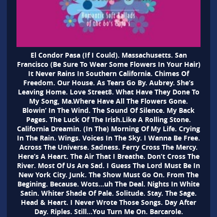
El Condor Pasa (If I Could). Massachusetts. San
Francisco (Be Sure To Wear Some Flowers In Your Hair)
It Never Rains In Southern California. Chimes Of
Freedom. Our House. As Tears Go By. Aubrey. She’s
Leaving Home. Love Street8. What Have They Done To
My Song, Ma.Where Have All The Flowers Gone.
Blowin’ In The Wind. The Sound Of Silence. My Back
Pages. The Luck Of The Irish.Like A Rolling Stone.
California Dreamin. (In The) Morning Of My Life. Crying
In The Rain. Wings. Voices In The Sky. I Wanna Be Free.
Across The Universe. Sadness. Ferry Cross The Mercy.
Here’s A Heart. The Air That I Breathe. Don’t Cross The
River. Most Of Us Are Sad. I Guess The Lord Must Be In
New York City. Junk. The Show Must Go On. From The
Begining. Because. Wots…uh The Deal. Nights In White
Satin. Whiter Shade Of Pale. Solitude. Stay. The Sage.
Head & Heart. I Never Wrote Those Songs. Day After
Day. Riples. Still…You Turn Me On. Barcarole.