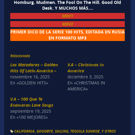
Homburg. Mudmen. The Fool On The Hill. Good Old
Desk. Y MUCHOS MÁS….
MDV1
MDV2
PRIMER DICO DE LA SERIE 100 HITS, EDITADA EN RUSIA
EN FORMATO MP3
Relacionado
Los Matadores – Golden
V.A – Christmas In
Hits Of Latin America –
America
noviembre 16, 2025
diciembre 3, 2025
En «GOLDEN HITS»
En «CHRISTMAS IN
AMERICA»
V.A – 100 Que Te
Enamoran Love Songs
septiembre 19, 2025
En «100 MEJORES»
CALIFORNIA
,
GOODBYE
,
SAILING
,
TEQUILA SUNRISE
,
Y OTROS