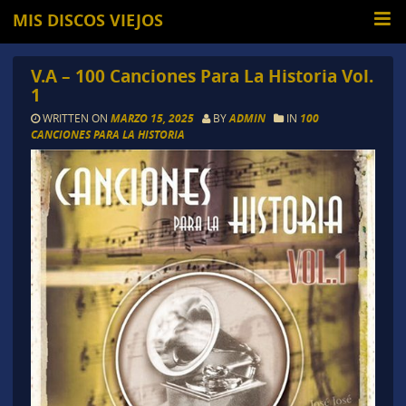
MIS DISCOS VIEJOS
V.A – 100 Canciones Para La Historia Vol.
1
WRITTEN ON
MARZO 15, 2025
BY
ADMIN
IN
100
CANCIONES PARA LA HISTORIA