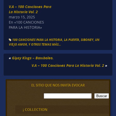
V.A – 100 Canciones Para
La Historia Vol. 2
marzo 15, 2025
En «100 CANCIONES
PARA LA HISTORIA»
100 CANCIONES PARA LA HISTORIA
,
LA PUERTA
,
SIBONEY
,
UN
VIEJO AMOR
,
Y OTROS TEMAS MÁS...
«
Gipsy Kings – Bamboleo.
V.A – 100 Canciones Para La Historia Vol. 2
»
EL SITIO QUE NOS INVITA EVOCAR
B
Buscar
u
s
c
¡ COLLECTION
a
r