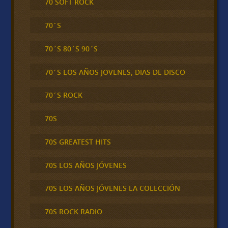
70 SOFT ROCK
70´S
70´S 80´S 90´S
70´S LOS AÑOS JOVENES, DIAS DE DISCO
70´S ROCK
70S
70S GREATEST HITS
70S LOS AÑOS JÓVENES
70S LOS AÑOS JÓVENES LA COLECCIÓN
70S ROCK RADIO