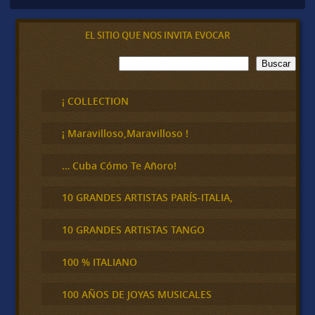
EL SITIO QUE NOS INVITA EVOCAR
B
Buscar
u
s
c
¡ COLLECTION
a
r
¡ Maravilloso,Maravilloso !
… Cuba Cómo Te Añoro!
10 GRANDES ARTISTAS PARÍS-ITALIA,
10 GRANDES ARTISTAS TANGO
100 % ITALIANO
100 AÑOS DE JOYAS MUSICALES