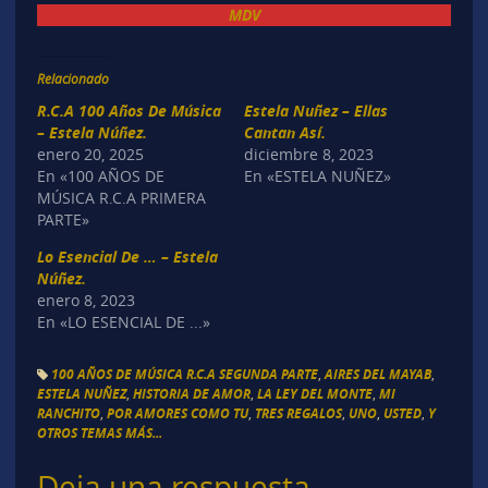
MDV
Relacionado
R.C.A 100 Años De Música
Estela Nuñez – Ellas
– Estela Núñez.
Cantan Así.
enero 20, 2025
diciembre 8, 2023
En «100 AÑOS DE
En «ESTELA NUÑEZ»
MÚSICA R.C.A PRIMERA
PARTE»
Lo Esencial De … – Estela
Núñez.
enero 8, 2023
En «LO ESENCIAL DE ...»
100 AÑOS DE MÚSICA R.C.A SEGUNDA PARTE
,
AIRES DEL MAYAB
,
ESTELA NUÑEZ
,
HISTORIA DE AMOR
,
LA LEY DEL MONTE
,
MI
RANCHITO
,
POR AMORES COMO TU
,
TRES REGALOS
,
UNO
,
USTED
,
Y
OTROS TEMAS MÁS...
Deja una respuesta