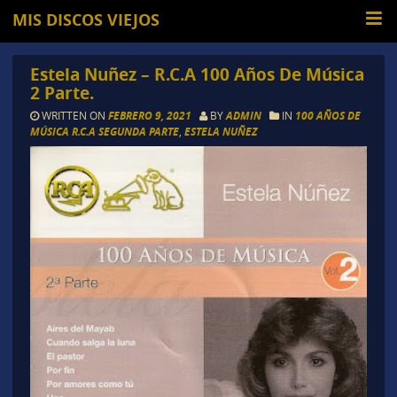
MIS DISCOS VIEJOS
Estela Nuñez – R.C.A 100 Años De Música
2 Parte.
WRITTEN ON
FEBRERO 9, 2021
BY
ADMIN
IN
100 AÑOS DE
MÚSICA R.C.A SEGUNDA PARTE
,
ESTELA NUÑEZ