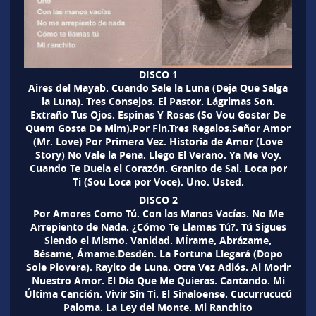
DISCO 1
Aires del Mayab. Cuando Sale la Luna (Deja Que Salga
la Luna). Tres Consejos. El Pastor. Lágrimas Son.
Extraño Tus Ojos. Espinas Y Rosas (So Vou Gostar De
Quem Gosta De Mim).Por Fin.Tres Regalos.Señor Amor
(Mr. Love) Por Primera Vez. Historia de Amor (Love
Story) No Vale la Pena. Llego El Verano. Ya Me Voy.
Cuando Te Duela el Corazón. Granito de Sal. Loca por
Ti (Sou Loca por Voce). Uno. Usted.
DISCO 2
Por Amores Como Tú. Con las Manos Vacías. No Me
Arrepiento de Nada. ¿Cómo Te Llamas Tú?. Tú Sigues
Siendo el Mismo. Vanidad. MÍrame, Abrázame,
Bésame, Ámame.Desdén. La Fortuna Llegará (Dopo
Sole Piovera). Rayito de Luna. Otra Vez Adiós. Al Morir
Nuestro Amor. El Día Que Me Quieras. Cantando. Mi
Última Canción. Vivir Sin Ti. El Sinaloense. Cucurrucucú
Paloma. La Ley del Monte. Mi Ranchito