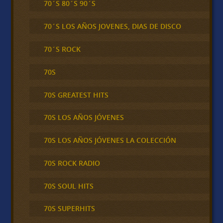
70´S 80´S 90´S
70´S LOS AÑOS JOVENES, DIAS DE DISCO
70´S ROCK
70S
70S GREATEST HITS
70S LOS AÑOS JÓVENES
70S LOS AÑOS JÓVENES LA COLECCIÓN
70S ROCK RADIO
70S SOUL HITS
70S SUPERHITS