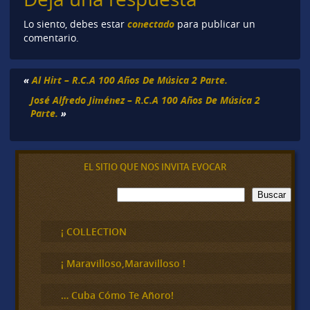
conectado
Lo siento, debes estar
para publicar un
comentario.
«
Al Hirt – R.C.A 100 Años De Música 2 Parte.
José Alfredo Jiménez – R.C.A 100 Años De Música 2
Parte.
»
EL SITIO QUE NOS INVITA EVOCAR
B
Buscar
u
s
c
¡ COLLECTION
a
r
¡ Maravilloso,Maravilloso !
… Cuba Cómo Te Añoro!