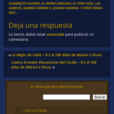
CANGREJITO PLAYERO
,
EL NEGRO AFRICANO
,
EL TORO VIEJO
,
LAS
ISABELES
,
MAMBO NÚMERO 5
,
SONORA QUERIDA
,
Y OTROS TEMAS
MÁS...
Deja una respuesta
conectado
Lo siento, debes estar
para publicar un
comentario.
«
Lo Mejor De Italia – R.C.A 100 Años De Música 2 Parte.
Cuatro Grandes Rómanticos Del Caribe – R.C.A 100
Años De Música 2 Parte.
»
EL SITIO QUE NOS INVITA EVOCAR
B
Buscar
u
s
c
¡ COLLECTION
a