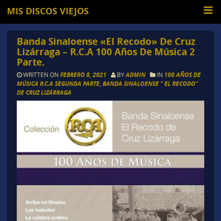
MIS DISCOS VIEJOS
Banda Sinaloense «El Recodo» De Cruz
Lizárraga – R.C.A 100 Años De Música 2
Parte.
WRITTEN ON
FEBRERO 8, 2021
BY
ADMIN
IN
100 AÑOS DE
MÚSICA R.C.A SEGUNDA PARTE
,
BANDA SINALOENSE " EL RECODO"
DE CRUZ LIZÁRRAGA