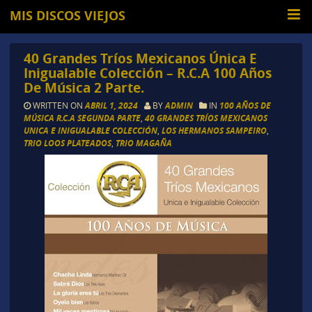
MIS DISCOS VIEJOS
40 Grandes Tríos Mexicanos Única E
Inigualable Colección – R.C.A 100 Años
De Música 2 Parte.
WRITTEN ON
ABRIL 1, 2024
BY
ADMIN
IN
100 AÑOS DE
MÚSICA R.C.A SEGUNDA PARTE
,
40 GRANDES TRÍOS MEXICANOS
UNICA E INIGUALABLE COLECCIÓN
,
LOS HERMANOS SAMPEIRO
,
TRIO LOOS PLATEADOS
,
TRIO MAGAÑA