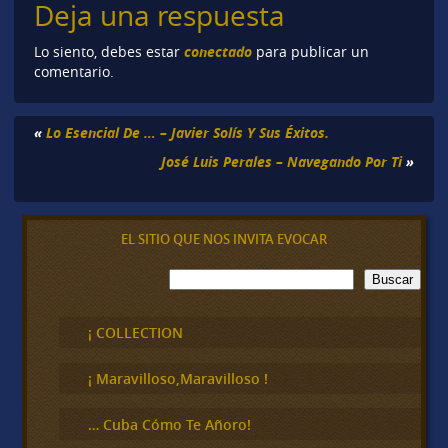
Deja una respuesta
conectado
Lo siento, debes estar
para publicar un
comentario.
«
Lo Esencial De … – Javier Solís Y Sus Éxitos.
José Luis Perales – Navegando Por Ti
»
EL SITIO QUE NOS INVITA EVOCAR
B
Buscar
u
s
c
¡ COLLECTION
a
r
¡ Maravilloso,Maravilloso !
… Cuba Cómo Te Añoro!