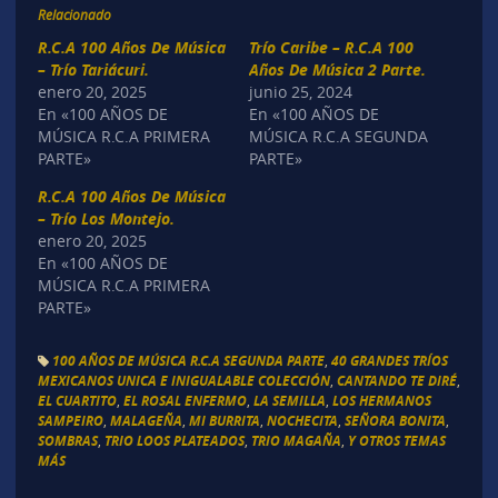
Relacionado
R.C.A 100 Años De Música
Trío Caribe – R.C.A 100
– Trío Tariácuri.
Años De Música 2 Parte.
enero 20, 2025
junio 25, 2024
En «100 AÑOS DE
En «100 AÑOS DE
MÚSICA R.C.A PRIMERA
MÚSICA R.C.A SEGUNDA
PARTE»
PARTE»
R.C.A 100 Años De Música
– Trío Los Montejo.
enero 20, 2025
En «100 AÑOS DE
MÚSICA R.C.A PRIMERA
PARTE»
100 AÑOS DE MÚSICA R.C.A SEGUNDA PARTE
,
40 GRANDES TRÍOS
MEXICANOS UNICA E INIGUALABLE COLECCIÓN
,
CANTANDO TE DIRÉ
,
EL CUARTITO
,
EL ROSAL ENFERMO
,
LA SEMILLA
,
LOS HERMANOS
SAMPEIRO
,
MALAGEÑA
,
MI BURRITA
,
NOCHECITA
,
SEÑORA BONITA
,
SOMBRAS
,
TRIO LOOS PLATEADOS
,
TRIO MAGAÑA
,
Y OTROS TEMAS
MÁS