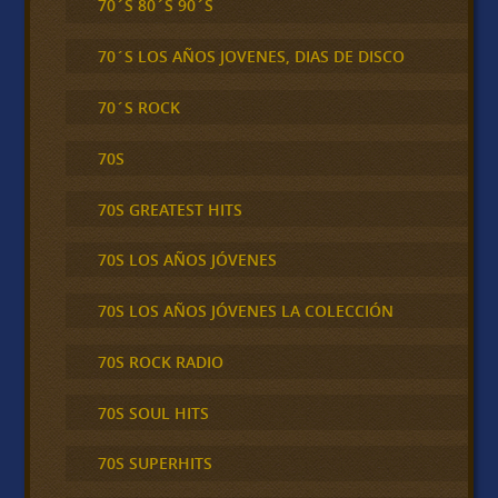
70´S 80´S 90´S
70´S LOS AÑOS JOVENES, DIAS DE DISCO
70´S ROCK
70S
70S GREATEST HITS
70S LOS AÑOS JÓVENES
70S LOS AÑOS JÓVENES LA COLECCIÓN
70S ROCK RADIO
70S SOUL HITS
70S SUPERHITS