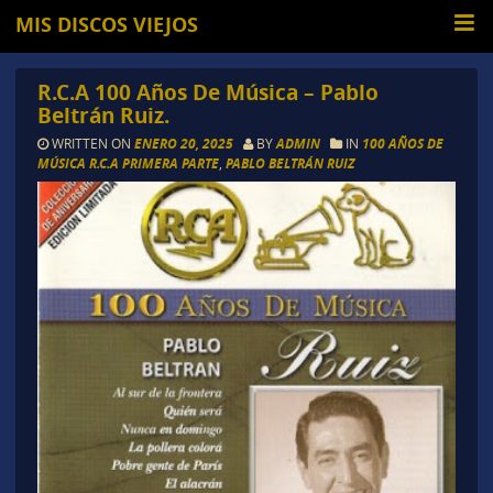
MIS DISCOS VIEJOS
R.C.A 100 Años De Música – Pablo
Beltrán Ruiz.
WRITTEN ON
ENERO 20, 2025
BY
ADMIN
IN
100 AÑOS DE
MÚSICA R.C.A PRIMERA PARTE
,
PABLO BELTRÁN RUIZ