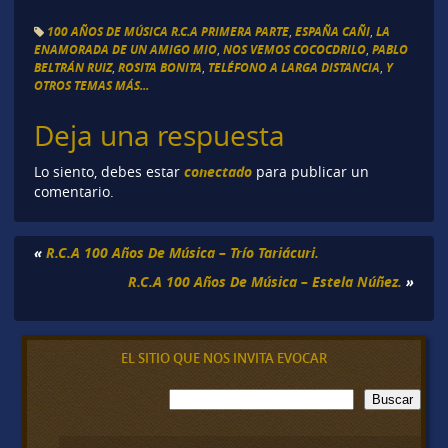
100 AÑOS DE MÚSICA R.C.A PRIMERA PARTE
,
ESPAÑA CAÑI
,
LA
ENAMORADA DE UN AMIGO MIO
,
NOS VEMOS COCOCDRILO
,
PABLO
BELTRÁN RUIZ
,
ROSITA BONITA
,
TELÉFONO A LARGA DISTANCIA
,
Y
OTROS TEMAS MÁS...
Deja una respuesta
conectado
Lo siento, debes estar
para publicar un
comentario.
«
R.C.A 100 Años De Música – Trío Tariácuri.
R.C.A 100 Años De Música – Estela Núñez.
»
EL SITIO QUE NOS INVITA EVOCAR
B
Buscar
u
s
c