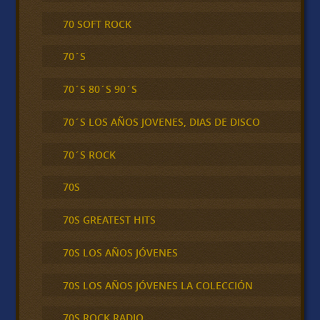
70 SOFT ROCK
70´S
70´S 80´S 90´S
70´S LOS AÑOS JOVENES, DIAS DE DISCO
70´S ROCK
70S
70S GREATEST HITS
70S LOS AÑOS JÓVENES
70S LOS AÑOS JÓVENES LA COLECCIÓN
70S ROCK RADIO