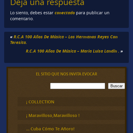
Deja una respuesta
conectado
Lo siento, debes estar
para publicar un
comentario.
«
R.C.A 100 Años De Música – Los Hermanos Reyes Con
Teresita.
R.C.A 100 Años De Música – Maria Luisa Landín .
»
EL SITIO QUE NOS INVITA EVOCAR
B
Buscar
u
s
c
¡ COLLECTION
a
r
¡ Maravilloso,Maravilloso !
… Cuba Cómo Te Añoro!