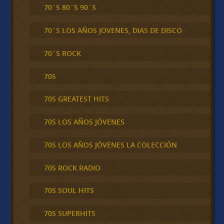
70´S 80´S 90´S
70´S LOS AÑOS JOVENES, DIAS DE DISCO
70´S ROCK
70S
70S GREATEST HITS
70S LOS AÑOS JÓVENES
70S LOS AÑOS JÓVENES LA COLECCIÓN
70S ROCK RADIO
70S SOUL HITS
70S SUPERHITS