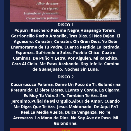
DISCO 1
Popurri Ranchero,Paloma Negra,Huapango Torero,
Gorrioncillo Pecho Amarillo, Tres Dias. Si Nos Dejan. El
Aguacero. Corazón, Corazón. Oh Gran Dios. Yo Debi
Enamorarme de Tu Padre. Cuenta Perdida.La Retirada.
Espumas. Sufriendo a Solas. Pueblo Chico. Cuatro
Caminos. De Puño Y Letra. Por Alguien. Mi Ranchito.
Cara Al Cielo. Me Estas Acabando. Soy Infeliz. Camino
de Guanajuato. Noches Sin Luna.
DISCO 2
Cucurrucucu Paloma. Dame Un Poco de Ti. Golondrina
Presumida. El Siete Mares. LLanto y Coraje. La Cigarra.
Es Muy Tu Vida. Si Tu Tambien Te Vas. San
Jeronimo.Puñal de Mi Orgullo.Albur de Amor. Cuando
Me Digas Que Te Vas. Jesus Maldonado. De Aqui Pa’l
Real.La Media Vuelta. Dulce Venganza. No Te
Atreveras. La Mano de Dios. No Soy Ave de Paso. Mi
Golondrina.
MDV