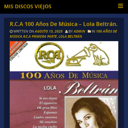
MIS DISCOS VIEJOS
R.C.A 100 Años De Música – Lola Beltrán.
WRITTEN ON
AGOSTO 13, 2025
BY
ADMIN
IN
100 AÑOS DE
MÚSICA R.C.A PRIMERA PARTE
,
LOLA BELTRÁN